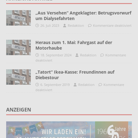
„Aus Versehen“ Angeklagter: Betrugsvorwurf
um Dialysefahrten
26. Juli 2023
Redaktion
Kommentare deaktiviert
Heraus zum 1. Mai: Fahrgast auf der
Motorhaube
18. September 2024
Redaktion
Kommentare
deaktiviert
„Tatort“ Ikea-Kasse: Freundinnen auf
Diebestour
6. September 2019
Redaktion
Kommentare
deaktiviert
ANZEIGEN