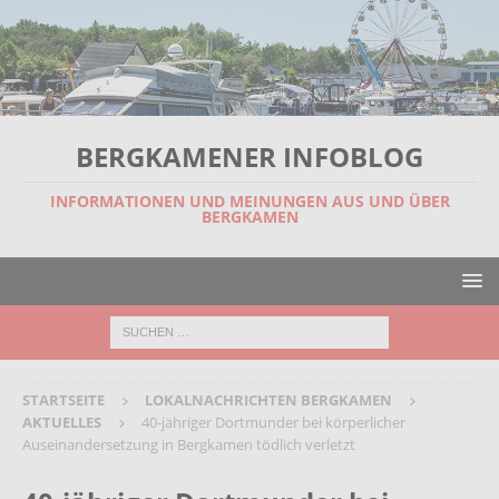
BERGKAMENER INFOBLOG
INFORMATIONEN UND MEINUNGEN AUS UND ÜBER
BERGKAMEN
STARTSEITE
LOKALNACHRICHTEN BERGKAMEN
AKTUELLES
40-jähriger Dortmunder bei körperlicher
Auseinandersetzung in Bergkamen tödlich verletzt