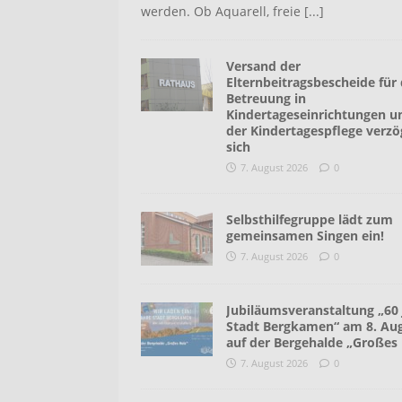
werden. Ob Aquarell, freie
[...]
Versand der
Elternbeitragsbescheide für 
Betreuung in
Kindertageseinrichtungen u
der Kindertagespflege verzö
sich
7. August 2026
0
Selbsthilfegruppe lädt zum
gemeinsamen Singen ein!
7. August 2026
0
Jubiläumsveranstaltung „60 
Stadt Bergkamen“ am 8. Au
auf der Bergehalde „Großes 
7. August 2026
0