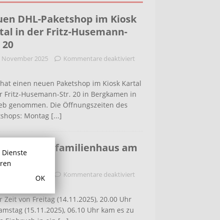
en DHL-Paketshop im Kiosk
tal in der Fritz-Husemann-
. 20
. November 2025
Kommentare deaktiviert
hat einen neuen Paketshop im Kiosk Kartal
r Fritz-Husemann-Str. 20 in Bergkamen in
ieb genommen. Die Öffnungszeiten des
tshops: Montag
[...]
bruch in Einfamilienhaus am
r Dienste
ldenweg
hren
. November 2025
Kommentare deaktiviert
OK
r Zeit von Freitag (14.11.2025), 20.00 Uhr
amstag (15.11.2025), 06.10 Uhr kam es zu