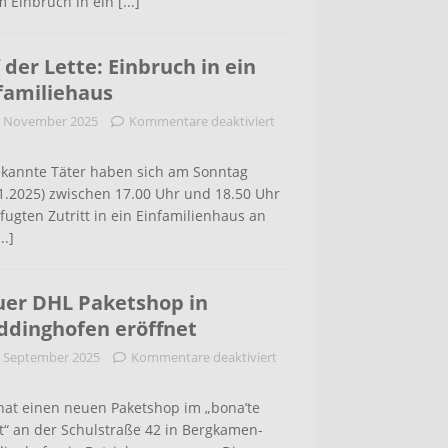
m Einbruch in ein
[...]
 der Lette: Einbruch in ein
familiehaus
. November 2025
Kommentare deaktiviert
kannte Täter haben sich am Sonntag
1.2025) zwischen 17.00 Uhr und 18.50 Uhr
ugten Zutritt in ein Einfamilienhaus an
...]
er DHL Paketshop in
dinghofen eröffnet
. September 2025
Kommentare deaktiviert
hat einen neuen Paketshop im „bona’te
t“ an der Schulstraße 42 in Bergkamen-