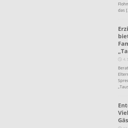
Flohm
das
[
Erz
bie
Fam
„Ta
4.
Berat
Elte
Spre
„Taus
Ent
Vie
Gäs