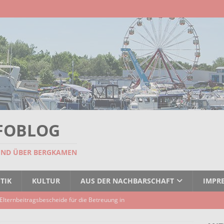
FOBLOG
UND ÜBER BERGKAMEN
TIK
KULTUR
AUS DER NACHBARSCHAFT
IMPR
Elternbeitragsbescheide für die Betreuung in
er Kindertagespflege verzögert sich
AKTUELLES