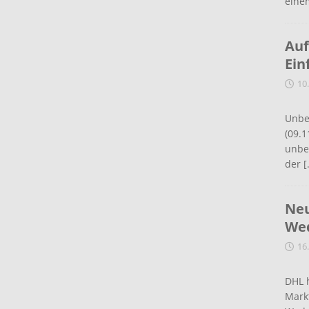
eine
Auf
Ein
10
Unbe
(09.1
unbef
der
[
Neu
Wed
16
DHL 
Mark