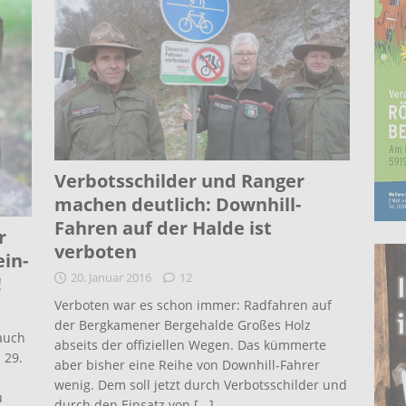
Verbotsschilder und Ranger
machen deutlich: Downhill-
Fahren auf der Halde ist
r
verboten
ein-
20. Januar 2016
12
!
Verboten war es schon immer: Radfahren auf
der Bergkamener Bergehalde Großes Holz
auch
abseits der offiziellen Wegen. Das kümmerte
 29.
aber bisher eine Reihe von Downhill-Fahrer
wenig. Dem soll jetzt durch Verbotsschilder und
u
durch den Einsatz von
[...]