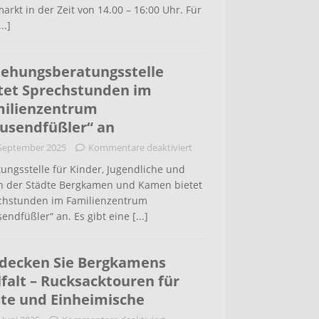
arkt in der Zeit von 14.00 – 16:00 Uhr. Für
...]
iehungsberatungsstelle
tet Sprechstunden im
ilienzentrum
usendfüßler“ an
 September 2025
Kommentare deaktiviert
ungsstelle für Kinder, Jugendliche und
rn der Städte Bergkamen und Kamen bietet
chstunden im Familienzentrum
endfüßler“ an. Es gibt eine
[...]
decken Sie Bergkamens
lfalt – Rucksacktouren für
te und Einheimische