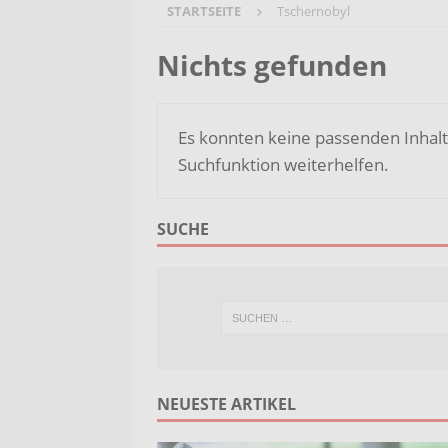
STARTSEITE
Tschernobyl
[ 7. August 2026 ]
Selbsthilfeg
[ 7. August 2026 ]
Jubiläumsver
Nichts gefunden
Bergehalde „Großes Holz“
A
[ 6. August 2026 ]
Pflege- und 
Es konnten keine passenden Inhalt
AKTUELLES
Suchfunktion weiterhelfen.
[ 7. August 2026 ]
Sommerakadem
Holzbildhauerei sichern!
AKT
SUCHE
NEUESTE ARTIKEL