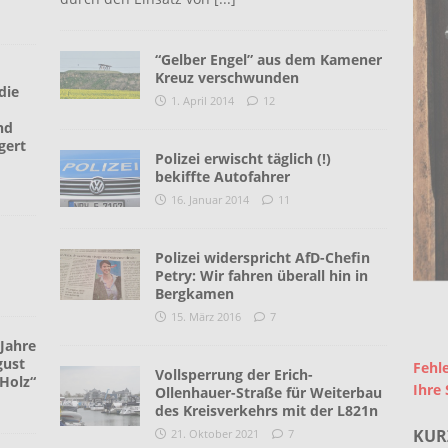
“Gelber Engel” aus dem Kamener
Kreuz verschwunden
die
1. April 2014
12
nd
gert
Polizei erwischt täglich (!)
bekiffte Autofahrer
16. Januar 2014
11
Polizei widerspricht AfD-Chefin
Petry: Wir fahren überall hin in
Bergkamen
15. März 2016
7
Jahre
gust
Fehle
Vollsperrung der Erich-
Holz“
Ihre 
Ollenhauer-Straße für Weiterbau
des Kreisverkehrs mit der L821n
KUR
21. Oktober 2021
7