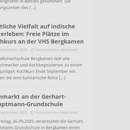
inghofen in Betrieb genommen. Die
ungszeiten des
[...]
tliche Vielfalt auf indische
 erleben: Freie Plätze im
hkurs an der VHS Bergkamen
 September 2025
Kommentare deaktiviert
Volkshochschule Bergkamen lädt alle
schmecker und Kochbegeisterten zu einem
igartigen Kochkurs Ende September ein.
en Sie eine kulinarische Reise
[...]
hmarkt an der Gerhart-
uptmann-Grundschule
 September 2025
Kommentare deaktiviert
eitag, 26.09.2025, veranstaltet die Gerhart-
tmann-Grundschule in Bergkamen einen