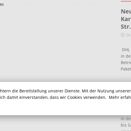
im
Neu
Kar
Str
24
DHL 
in de
Betr
Pake
Ein
chtern die Bereitstellung unserer Dienste. Mit der Nutzung unsere
Ha
sich damit einverstanden, dass wir Cookies verwenden.
Mehr erfa
16
In de
bis S