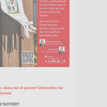
r, keine Ad-ID gesetzt! Überprüfen Sie
Syntax!
Z NOTIERT