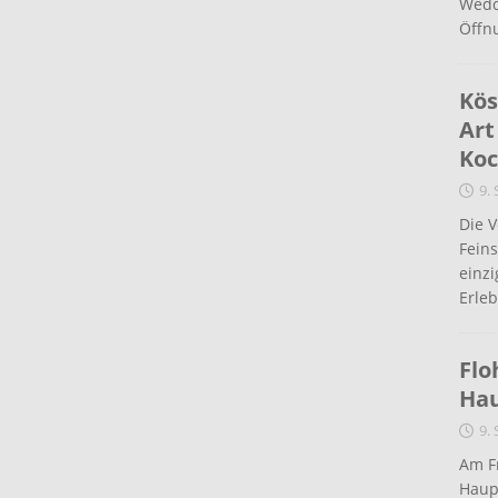
Wedd
Öffn
Kös
Art
Koc
9.
Die 
Fein
einz
Erleb
Flo
Ha
9.
Am Fr
Haup