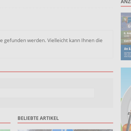
ANZ
ruppe lädt zum gemeinsamen Singen ein!
AKTUELLES
anstaltung „60 Jahre Stadt Bergkamen“ am 8. August auf der
KTUELLES
Wohnberatung im Gemeindebüro an der Christuskirche in Rünthe
e gefunden werden. Vielleicht kann Ihnen die
ie – Kunst vor Ort 2026: Letzte Plätze bei Stein- oder
UELLES
BELIEBTE ARTIKEL