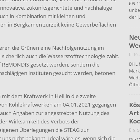
(09.1
nnovative, zukunftsgerichtete und nachhaltige
unbef
ch in Kombination mit kleinen und
der
[
en in Bergkamen zurzeit keine Gewerbeflächen
Neu
Wed
ieren die Grünen eine Nachfolgenutzung im
16.
sicherlich auch die Wasserstofftechnologie zählt.
 auf REMONDIS gesetzt werden, sondern die
DHL 
Mark
nschlägigen Instituten gesucht werden, betonen
Wedd
Öffn
G mit dem Kraftwerk in Heil in die zweite
Kös
g von Kohlekraftwerken am 04.01.2021 gegangen
Art
uch Angaben zur angestrebten Nutzung des
Koc
 der Wirksamkeit des Verbots der
eigenen Überlegungen die STEAG zur
9. 
 uns nicht bekannt. Ideal wäre es, wenn sich die
Die 