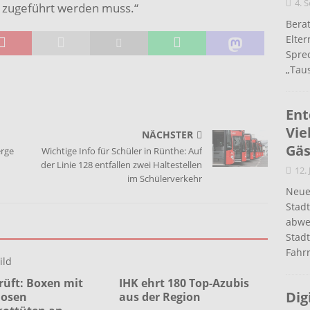
4. 
 zugeführt werden muss.“
Berat
Elte
Spre
„Taus
Ent
Vie
NÄCHSTER
Gäs
erge
Wichtige Info für Schüler in Rünthe: Auf
der Linie 128 entfallen zwei Haltestellen
12.
im Schülerverkehr
Neue
Stad
abwe
Stadt
Fahr
rüft: Boxen mit
IHK ehrt 180 Top-Azubis
Dig
losen
aus der Region