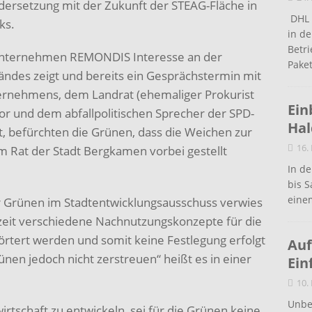
dersetzung mit der Zukunft der STEAG-Fläche in
DHL 
ks.
in de
Betr
Unternehmen REMONDIS Interesse an der
Pake
ändes zeigt und bereits ein Gesprächstermin mit
rnehmens, dem Landrat (ehemaliger Prokurist
Ein
r und dem abfallpolitischen Sprecher der SPD-
Ha
, befürchten die Grünen, dass die Weichen zur
16.
m Rat der Stadt Bergkamen vorbei gestellt
In de
bis S
eine
r Grünen im Stadtentwicklungsausschuss verwies
rzeit verschiedene Nachnutzungskonzepte für die
örtert werden und somit keine Festlegung erfolgt
Auf
nen jedoch nicht zerstreuen“ heißt es in einer
Ein
10.
Unbe
wirtschaft zu entwickeln, sei für die Grünen keine