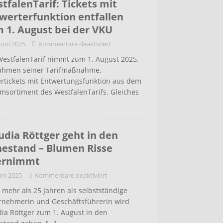
tfalenTarif: Tickets mit
werterfunktion entfallen
 1. August bei der VKU
 Juni 2025
Kommentare deaktiviert
WestfalenTarif nimmt zum 1. August 2025,
ahmen seiner Tarifmaßnahme,
ertickets mit Entwertungsfunktion aus dem
msortiment des WestfalenTarifs. Gleiches
udia Röttger geht in den
estand – Blumen Risse
ernimmt
uni 2025
Kommentare deaktiviert
mehr als 25 Jahren als selbstständige
rnehmerin und Geschäftsführerin wird
ia Röttger zum 1. August in den