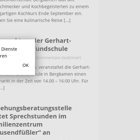
schmecker und Kochbegeisterten zu einem
igartigen Kochkurs Ende September ein.
en Sie eine kulinarische Reise
[...]
hmarkt an der Gerhart-
uptmann-Grundschule
r Dienste
hren
September 2025
Kommentare deaktiviert
OK
eitag, 26.09.2025, veranstaltet die Gerhart-
tmann-Grundschule in Bergkamen einen
arkt in der Zeit von 14.00 – 16:00 Uhr. Für
...]
iehungsberatungsstelle
tet Sprechstunden im
ilienzentrum
usendfüßler“ an