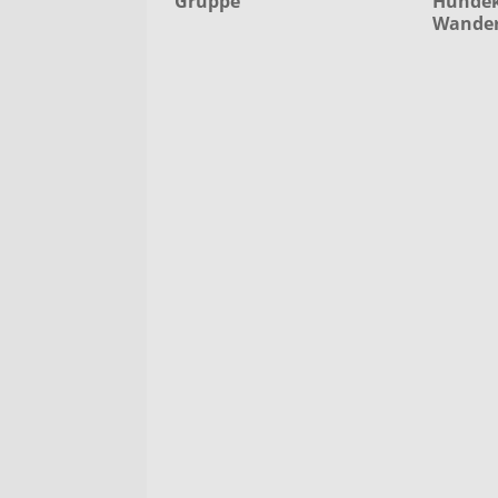
Gruppe
Hundek
Wande