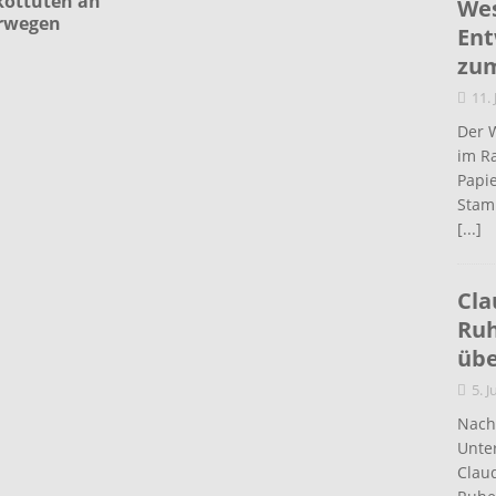
ottüten an
Wes
rwegen
Ent
zum
11.
Der 
im R
Papi
Stam
[...]
Cla
Ruh
üb
5. J
Nach 
Unte
Claud