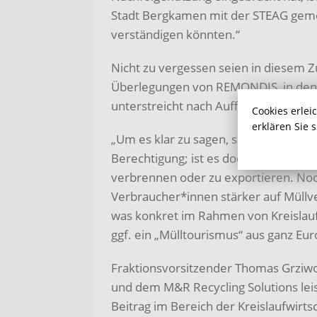
Stadt Bergkamen mit der STEAG geme
verständigen könnten.“
Nicht zu vergessen seien in diesem
Überlegungen von REMONDIS, in den 
unterstreicht nach Auffassung der 
Cookies erlei
erklären Sie 
„Um es klar zu sagen, solange Müll pro
Berechtigung; ist es doch besser Abfäl
verbrennen oder zu exportieren. Noc
Verbraucher*innen stärker auf Müllv
was konkret im Rahmen von Kreislaufw
ggf. ein „Mülltourismus“ aus ganz Eur
Fraktionsvorsitzender Thomas Grziwo
und dem M&R Recycling Solutions lei
Beitrag im Bereich der Kreislaufwirt