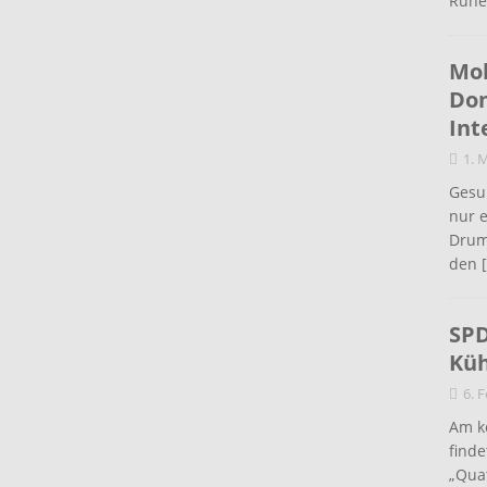
Ruhe
Mob
Don
Int
1. 
Gesu
nur e
Drum
den
[
SPD
Küh
6. 
Am k
find
„Quat