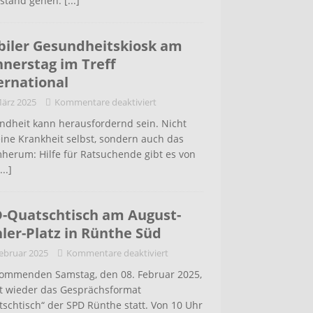
stand gehen.
[...]
iler Gesundheitskiosk am
nerstag im Treff
ernational
März 2025
Kommentare deaktiviert
ndheit kann herausfordernd sein. Nicht
ine Krankheit selbst, sondern auch das
herum: Hilfe für Ratsuchende gibt es von
...]
-Quatschtisch am August-
ler-Platz in Rünthe Süd
Februar 2025
Kommentare deaktiviert
ommenden Samstag, den 08. Februar 2025,
et wieder das Gesprächsformat
schtisch“ der SPD Rünthe statt. Von 10 Uhr