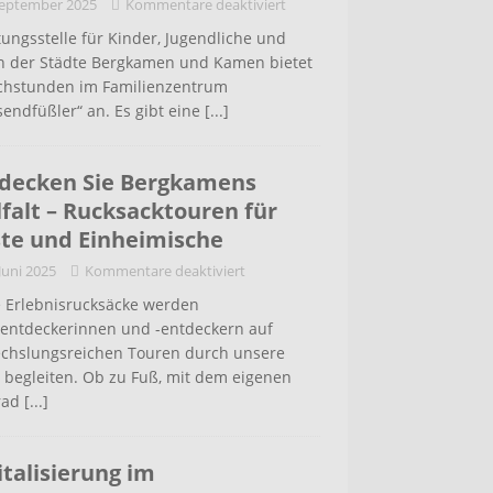
September 2025
Kommentare deaktiviert
ungsstelle für Kinder, Jugendliche und
rn der Städte Bergkamen und Kamen bietet
chstunden im Familienzentrum
endfüßler“ an. Es gibt eine
[...]
decken Sie Bergkamens
lfalt – Rucksacktouren für
te und Einheimische
 Juni 2025
Kommentare deaktiviert
 Erlebnisrucksäcke werden
tentdeckerinnen und -entdeckern auf
chslungsreichen Touren durch unsere
 begleiten. Ob zu Fuß, mit dem eigenen
rad
[...]
italisierung im