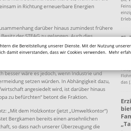
insam in Richtung erneuerbare Energien
Fein
einz
Erleb
 Zusammenhang darüber hinaus zumindest frühere
Besitz der STEAG zu gelangen. Auch dies
Flo
Grünen den dringenden Handlungsbedarf.
Ha
chtern die Bereitstellung unserer Dienste. Mit der Nutzung unsere
sich damit einverstanden, dass wir Cookies verwenden.
Mehr erfa
9. 
duziert wird, hat auch die Kreislaufwirtschaft ihre
Am Fr
le zu recyceln, als sie zu deponieren, zu
Haup
h besser wäre es jedoch, wenn Industrie und
Flohm
ermeidung setzen würden. In Abhängigkeit dazu,
das
[
irtschaft angesiedelt wird, ist darüber hinaus
opa zu befürchten“ betont die Fraktion.
Erz
bie
tz: „Mit dem Holzkontor (jetzt „Umweltkontor“)
Fam
stet Bergkamen bereits einen ansehnlichen
„Ta
schaft, so dass nach unserer Überzeugung die