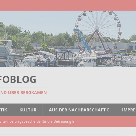
FOBLOG
UND ÜBER BERGKAMEN
TIK
KULTUR
AUS DER NACHBARSCHAFT
IMPR
Elternbeitragsbescheide für die Betreuung in
er Kindertagespflege verzögert sich
AKTUELLES