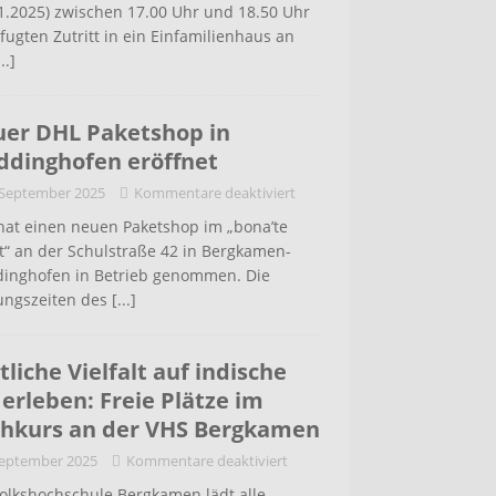
1.2025) zwischen 17.00 Uhr und 18.50 Uhr
ugten Zutritt in ein Einfamilienhaus an
...]
er DHL Paketshop in
dinghofen eröffnet
 September 2025
Kommentare deaktiviert
hat einen neuen Paketshop im „bona’te
t“ an der Schulstraße 42 in Bergkamen-
inghofen in Betrieb genommen. Die
ungszeiten des
[...]
tliche Vielfalt auf indische
 erleben: Freie Plätze im
hkurs an der VHS Bergkamen
September 2025
Kommentare deaktiviert
Volkshochschule Bergkamen lädt alle