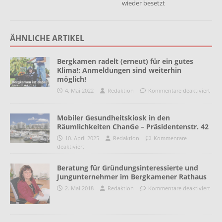
wieder besetzt
ÄHNLICHE ARTIKEL
Bergkamen radelt (erneut) für ein gutes
Klima!: Anmeldungen sind weiterhin
möglich!
4. Mai 2022
Redaktion
Kommentare deaktiviert
Mobiler Gesundheitskiosk in den
Räumlichkeiten ChanGe – Präsidentenstr. 42
10. April 2025
Redaktion
Kommentare
deaktiviert
Beratung für Gründungsinteressierte und
Jungunternehmer im Bergkamener Rathaus
2. Mai 2018
Redaktion
Kommentare deaktiviert