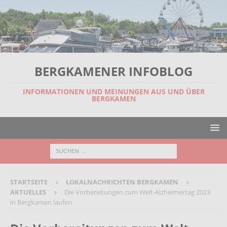
BERGKAMENER INFOBLOG
INFORMATIONEN UND MEINUNGEN AUS UND ÜBER
BERGKAMEN
STARTSEITE
LOKALNACHRICHTEN BERGKAMEN
AKTUELLES
Die Vorbereitungen zum Welt-Alzheimertag 2023
in Bergkamen laufen