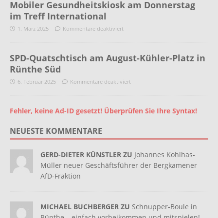
Mobiler Gesundheitskiosk am Donnerstag
im Treff International
1. März 2025
Kommentare deaktiviert
SPD-Quatschtisch am August-Kühler-Platz in
Rünthe Süd
6. Februar 2025
Kommentare deaktiviert
Fehler, keine Ad-ID gesetzt! Überprüfen Sie Ihre Syntax!
NEUESTE KOMMENTARE
GERD-DIETER KÜNSTLER ZU
Johannes Kohlhas-
Müller neuer Geschäftsführer der Bergkamener
AfD-Fraktion
MICHAEL BUCHBERGER ZU
Schnupper-Boule in
Rünthe – einfach vorbeikommen und mitspielen!