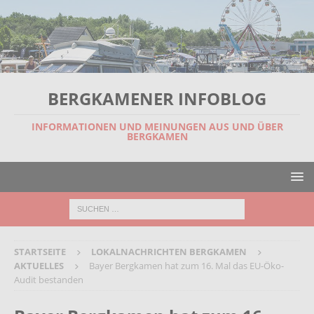
BERGKAMENER INFOBLOG
INFORMATIONEN UND MEINUNGEN AUS UND ÜBER
BERGKAMEN
STARTSEITE
LOKALNACHRICHTEN BERGKAMEN
AKTUELLES
Bayer Bergkamen hat zum 16. Mal das EU-Öko-
Audit bestanden