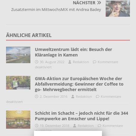
NÄCHSTER
Zusatztermin im MittwochsMIX mit Andrea Badey
ÄHNLICHE ARTIKEL
Umweltzentrum lädt ein: Besuch der
Kläranlage in Kamen
30. August 2022
Redaktion
Kommentare
deaktiviert
GWA-Aktion zur Europäischen Woche der
Abfallvermeidung: Gewinner der Coffee to
go- Mehrwegbecher ermittelt
2. Dezember 2016
Redaktion
Kommentare
deaktiviert
Schicht im Schacht – jedoch nicht für die 344
Pumpwerke an Emscher und Lippe!
19. Dezember 2018
Redaktion
Kommentare
deaktiviert