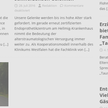
Flohm
28. Juli 2016
Redaktion
Kommentare
das
[
deaktiviert
Unsere Gelenke werden bis ins hohe Alter stark
t die
gefordert. Im gerade erneut zertifizierten
nce
Erz
Endoprothetikzentrum am Hellmig-Krankenhaus
 in
bie
nimmt die Bedeutung der
können
Fam
alterstraumatologischen Versorgung immer
„Ta
weiter zu. Als Kooperationsmodell innerhalb des
 zu
[…]
Klinikums Westfalen hat die Fachklinik von
[…]
4.
Berat
Elte
Spre
„Taus
Ent
Vie
Gäs