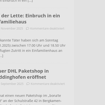
m Einbruch in ein
[...]
 der Lette: Einbruch in ein
familiehaus
. November 2025
Kommentare deaktiviert
kannte Täter haben sich am Sonntag
1.2025) zwischen 17.00 Uhr und 18.50 Uhr
ugten Zutritt in ein Einfamilienhaus an
...]
er DHL Paketshop in
dinghofen eröffnet
. September 2025
Kommentare deaktiviert
hat einen neuen Paketshop im „bona’te
t“ an der Schulstraße 42 in Bergkamen-