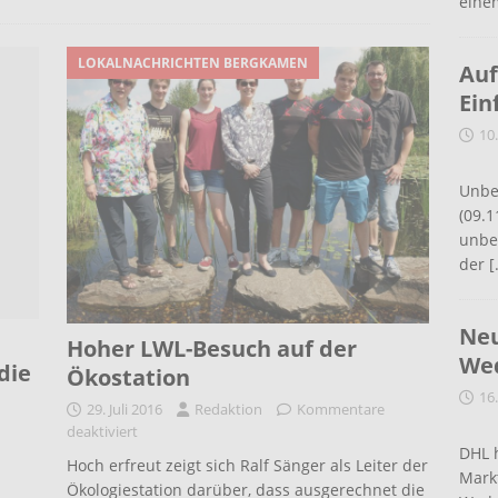
eine
LOKALNACHRICHTEN BERGKAMEN
Auf
Ein
10
Unbe
(09.1
unbef
der
[
Neu
Hoher LWL-Besuch auf der
Wed
die
Ökostation
16
29. Juli 2016
Redaktion
Kommentare
deaktiviert
DHL 
Hoch erfreut zeigt sich Ralf Sänger als Leiter der
Mark
Ökologiestation darüber, dass ausgerechnet die