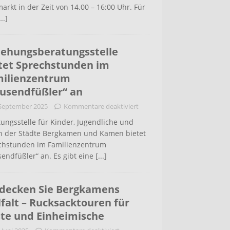
arkt in der Zeit von 14.00 – 16:00 Uhr. Für
...]
iehungsberatungsstelle
tet Sprechstunden im
ilienzentrum
usendfüßler“ an
 September 2025
Kommentare deaktiviert
ungsstelle für Kinder, Jugendliche und
rn der Städte Bergkamen und Kamen bietet
chstunden im Familienzentrum
endfüßler“ an. Es gibt eine
[...]
decken Sie Bergkamens
lfalt – Rucksacktouren für
te und Einheimische