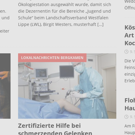
Wedd
Ökologiestation ausgewählt wurde, damit sich
Öffn
hen.
die Dezernentin für die Bereiche „Jugend und
n und
Schule“ beim Landschaftsverband Westfalen
Lippe (LWL), Birgit Westers, musterhaft
[…]
Kös
eiter
Art
Koc
9.
LOKALNACHRICHTEN BERGKAMEN
Die 
Fein
einz
Erleb
Flo
Ha
9.
Zertifizierte Hilfe bei
Am Fr
schmerzenden Gelenken
Haup