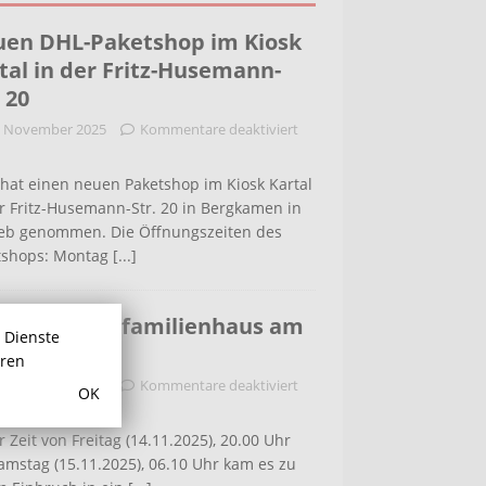
en DHL-Paketshop im Kiosk
tal in der Fritz-Husemann-
. 20
. November 2025
Kommentare deaktiviert
hat einen neuen Paketshop im Kiosk Kartal
r Fritz-Husemann-Str. 20 in Bergkamen in
ieb genommen. Die Öffnungszeiten des
tshops: Montag
[...]
bruch in Einfamilienhaus am
r Dienste
ldenweg
hren
. November 2025
Kommentare deaktiviert
OK
r Zeit von Freitag (14.11.2025), 20.00 Uhr
amstag (15.11.2025), 06.10 Uhr kam es zu