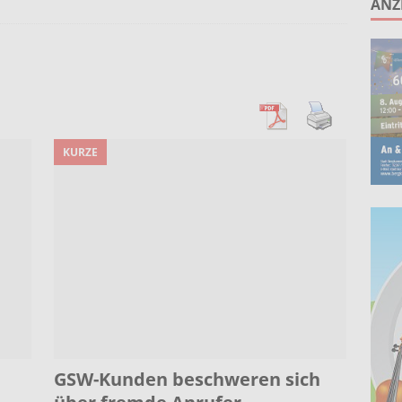
ANZ
ruppe lädt zum gemeinsamen Singen ein!
AKTUELLES
anstaltung „60 Jahre Stadt Bergkamen“ am 8. August auf der
KTUELLES
Wohnberatung im Gemeindebüro an der Christuskirche in Rünthe
KURZE
ie – Kunst vor Ort 2026: Letzte Plätze bei Stein- oder
UELLES
GSW-Kunden beschweren sich