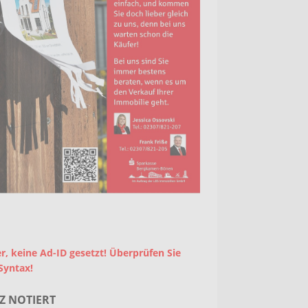
r, keine Ad-ID gesetzt! Überprüfen Sie
Syntax!
Z NOTIERT