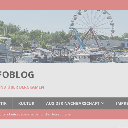
FOBLOG
UND ÜBER BERGKAMEN
TIK
KULTUR
AUS DER NACHBARSCHAFT
IMPR
Elternbeitragsbescheide für die Betreuung in
er Kindertagespflege verzögert sich
AKTUELLES