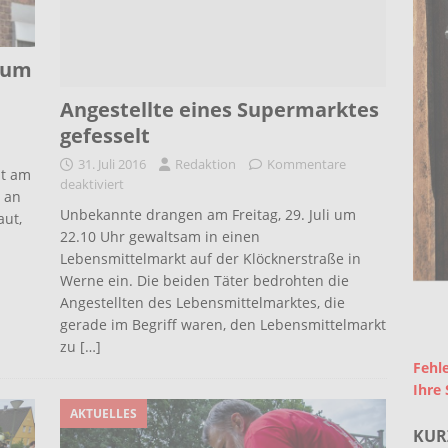
s um
Angestellte eines Supermarktes
gefesselt
31. Juli 2016
Redaktion
Kommentare
ht am
deaktiviert
 an
Unbekannte drangen am Freitag, 29. Juli um
aut,
22.10 Uhr gewaltsam in einen
Lebensmittelmarkt auf der Klöcknerstraße in
Werne ein. Die beiden Täter bedrohten die
Angestellten des Lebensmittelmarktes, die
gerade im Begriff waren, den Lebensmittelmarkt
zu
[…]
Fehle
Ihre 
AKTUELLES
KUR