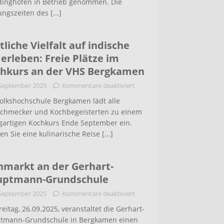
inghofen in Betrieb genommen. Die
ungszeiten des
[...]
tliche Vielfalt auf indische
 erleben: Freie Plätze im
hkurs an der VHS Bergkamen
 September 2025
Kommentare deaktiviert
Volkshochschule Bergkamen lädt alle
schmecker und Kochbegeisterten zu einem
igartigen Kochkurs Ende September ein.
en Sie eine kulinarische Reise
[...]
hmarkt an der Gerhart-
uptmann-Grundschule
 September 2025
Kommentare deaktiviert
eitag, 26.09.2025, veranstaltet die Gerhart-
tmann-Grundschule in Bergkamen einen