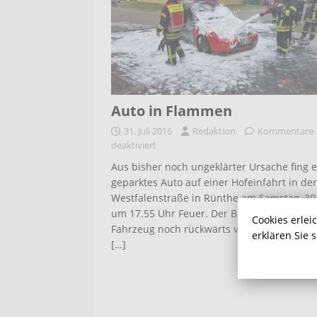
Auto in Flammen
31. Juli 2016
Redaktion
Kommentare
deaktiviert
Aus bisher noch ungeklärter Ursache fing e
geparktes Auto auf einer Hofeinfahrt in der
Westfalenstraße in Rünthe am Samstag, 30. 
um 17.55 Uhr Feuer. Der Besitzer konnte d
Cookies erlei
Fahrzeug noch rückwärts von der Hofeinfah
erklären Sie 
[…]