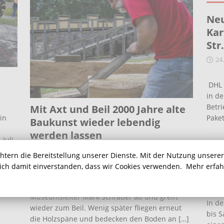
Neu
Kar
Str
24
DHL 
in de
Betr
Mit Axt und Beil 2000 Jahre alte
Pake
in
Baukunst wieder lebendig
werden lassen
Juli,
Ein
31. Juli 2016
Katja Burgemeister
as
chtern die Bereitstellung unserer Dienste. Mit der Nutzung unsere
Kommentare deaktiviert
Ha
rt
sich damit einverstanden, dass wir Cookies verwenden.
Mehr erfa
Die Blase in der linken Handfläche ist bereits
16
recht stattlich. „Das ist doch nichts“, winkt
Museumsleiter Mark Schrader ab und greift
In de
wieder zum Beil. Wenig später fliegen erneut
bis S
die Holzspäne und bedecken den Boden an
[…]