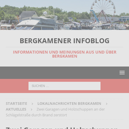
BERGKAMENER INFOBLOG
INFORMATIONEN UND MEINUNGEN AUS UND ÜBER
BERGKAMEN
STARTSEITE
LOKALNACHRICHTEN BERGKAMEN
AKTUELLES
Zwei Garagen und Holzschuppen an der
Schlägelstraße durch Brand zerstört