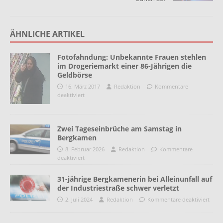
ÄHNLICHE ARTIKEL
Fotofahndung: Unbekannte Frauen stehlen
im Drogeriemarkt einer 86-Jährigen die
Geldbörse
16. März 2017
Redaktion
Kommentare
deaktiviert
Zwei Tageseinbrüche am Samstag in
Bergkamen
8. Februar 2026
Redaktion
Kommentare
deaktiviert
31-jährige Bergkamenerin bei Alleinunfall auf
der Industriestraße schwer verletzt
2. Juli 2024
Redaktion
Kommentare deaktiviert