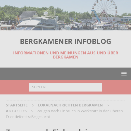
BERGKAMENER INFOBLOG
INFORMATIONEN UND MEINUNGEN AUS UND ÜBER
BERGKAMEN
STARTSEITE
LOKALNACHRICHTEN BERGKAMEN
AKTUELLES
Zeugen nach Einbruch in Werkstatt in der Oberen
Erlentiefenstraße gesucht