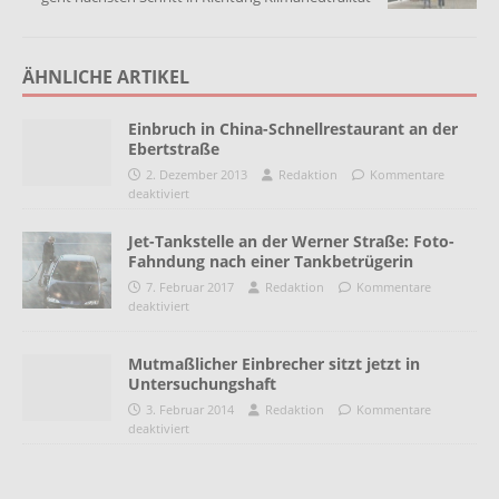
ÄHNLICHE ARTIKEL
Einbruch in China-Schnellrestaurant an der
Ebertstraße
2. Dezember 2013
Redaktion
Kommentare
deaktiviert
Jet-Tankstelle an der Werner Straße: Foto-
Fahndung nach einer Tankbetrügerin
7. Februar 2017
Redaktion
Kommentare
deaktiviert
Mutmaßlicher Einbrecher sitzt jetzt in
Untersuchungshaft
3. Februar 2014
Redaktion
Kommentare
deaktiviert