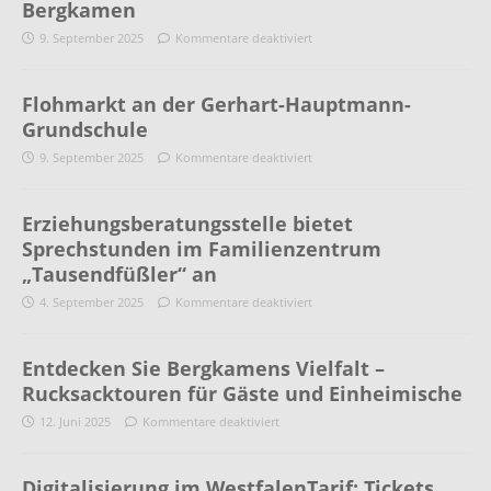
Bergkamen
9. September 2025
Kommentare deaktiviert
Flohmarkt an der Gerhart-Hauptmann-
Grundschule
9. September 2025
Kommentare deaktiviert
Erziehungsberatungsstelle bietet
Sprechstunden im Familienzentrum
„Tausendfüßler“ an
4. September 2025
Kommentare deaktiviert
Entdecken Sie Bergkamens Vielfalt –
Rucksacktouren für Gäste und Einheimische
12. Juni 2025
Kommentare deaktiviert
Digitalisierung im WestfalenTarif: Tickets