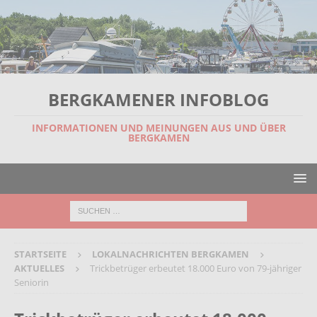
BERGKAMENER INFOBLOG
INFORMATIONEN UND MEINUNGEN AUS UND ÜBER
BERGKAMEN
STARTSEITE
LOKALNACHRICHTEN BERGKAMEN
AKTUELLES
Trickbetrüger erbeutet 18.000 Euro von 79-jähriger
Seniorin