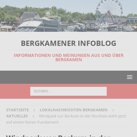
BERGKAMENER INFOBLOG
INFORMATIONEN UND MEINUNGEN AUS UND ÜBER
BERGKAMEN
STARTSEITE
LOKALNACHRICHTEN BERGKAMEN
AKTUELLES
Windpark vor Borkum in der Nordsee steht jetzt
auf einem festen Fundament