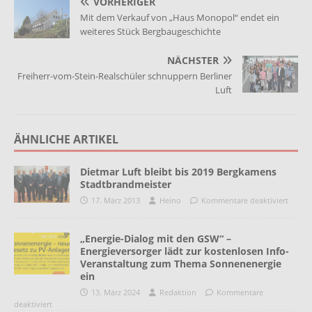
VORHERIGER
Mit dem Verkauf von „Haus Monopol“ endet ein
weiteres Stück Bergbaugeschichte
NÄCHSTER
Freiherr-vom-Stein-Realschüler schnuppern Berliner
Luft
ÄHNLICHE ARTIKEL
Dietmar Luft bleibt bis 2019 Bergkamens
Stadtbrandmeister
17. März 2013
Heino
Kommentare deaktiviert
„Energie-Dialog mit den GSW“ –
Energieversorger lädt zur kostenlosen Info-
Veranstaltung zum Thema Sonnenenergie
ein
13. März 2024
Redaktion
Kommentare
deaktiviert