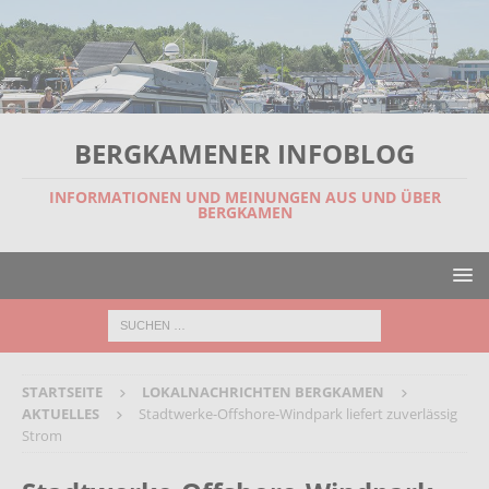
BERGKAMENER INFOBLOG
INFORMATIONEN UND MEINUNGEN AUS UND ÜBER
BERGKAMEN
STARTSEITE
LOKALNACHRICHTEN BERGKAMEN
AKTUELLES
Stadtwerke-Offshore-Windpark liefert zuverlässig
Strom