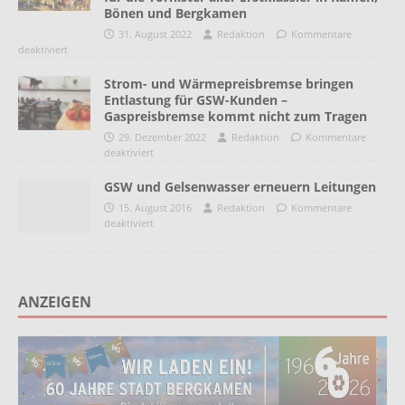
Bönen und Bergkamen
31. August 2022
Redaktion
Kommentare
deaktiviert
Strom- und Wärmepreisbremse bringen
Entlastung für GSW-Kunden –
Gaspreisbremse kommt nicht zum Tragen
29. Dezember 2022
Redaktion
Kommentare
deaktiviert
GSW und Gelsenwasser erneuern Leitungen
15. August 2016
Redaktion
Kommentare
deaktiviert
ANZEIGEN