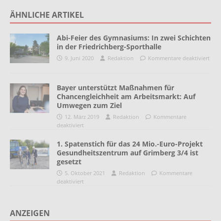
ÄHNLICHE ARTIKEL
Abi-Feier des Gymnasiums: In zwei Schichten
in der Friedrichberg-Sporthalle
9. Juni 2020
Redaktion
Kommentare deaktiviert
Bayer unterstützt Maßnahmen für
Chancengleichheit am Arbeitsmarkt: Auf
Umwegen zum Ziel
12. März 2019
Redaktion
Kommentare
deaktiviert
1. Spatenstich für das 24 Mio.-Euro-Projekt
Gesundheitszentrum auf Grimberg 3/4 ist
gesetzt
5. Oktober 2021
Redaktion
Kommentare
deaktiviert
ANZEIGEN