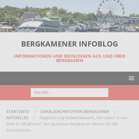
BERGKAMENER INFOBLOG
INFORMATIONEN UND MEINUNGEN AUS UND ÜBER
BERGKAMEN
STARTSEITE
LOKALNACHRICHTEN BERGKAMEN
AKTUELLES
Siegerehrung Malwettbewerb „Wie siehst du die
Welt in 100 Jahren?“ der Sparkasse Bergkamen-Bönen für alle
Grundschüler