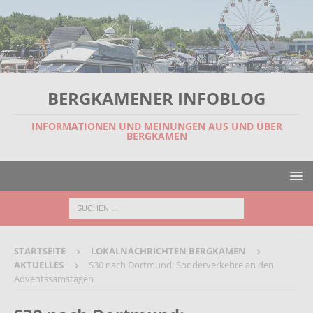
BERGKAMENER INFOBLOG
INFORMATIONEN UND MEINUNGEN AUS UND ÜBER
BERGKAMEN
STARTSEITE
LOKALNACHRICHTEN BERGKAMEN
AKTUELLES
S30 nach Dortmund: Sonderverkehre an den
Adventssamstagen