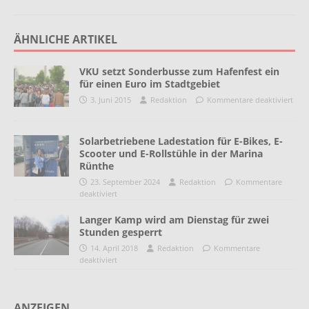
ÄHNLICHE ARTIKEL
VKU setzt Sonderbusse zum Hafenfest ein
für einen Euro im Stadtgebiet
3. Juni 2015
Redaktion
Kommentare deaktiviert
Solarbetriebene Ladestation für E-Bikes, E-
Scooter und E-Rollstühle in der Marina
Rünthe
23. September 2024
Redaktion
Kommentare
deaktiviert
Langer Kamp wird am Dienstag für zwei
Stunden gesperrt
14. April 2018
Redaktion
Kommentare
deaktiviert
ANZEIGEN