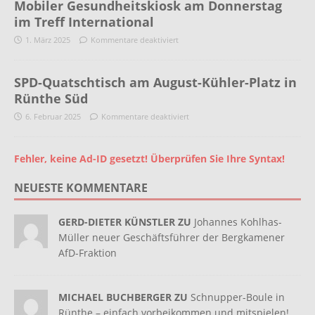
Mobiler Gesundheitskiosk am Donnerstag
im Treff International
1. März 2025
Kommentare deaktiviert
SPD-Quatschtisch am August-Kühler-Platz in
Rünthe Süd
6. Februar 2025
Kommentare deaktiviert
Fehler, keine Ad-ID gesetzt! Überprüfen Sie Ihre Syntax!
NEUESTE KOMMENTARE
GERD-DIETER KÜNSTLER ZU
Johannes Kohlhas-
Müller neuer Geschäftsführer der Bergkamener
AfD-Fraktion
MICHAEL BUCHBERGER ZU
Schnupper-Boule in
Rünthe – einfach vorbeikommen und mitspielen!