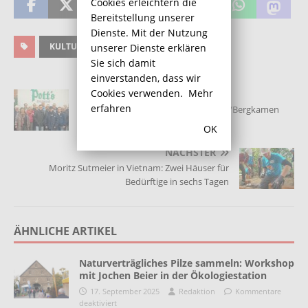
Cookies erleichtern die
Bereitstellung unserer
Dienste. Mit der Nutzung
KULTUR
unserer Dienste erklären
Sie sich damit
einverstanden, dass wir
Cookies verwenden.
Mehr
VORHERIGER
erfahren
Schiedsrichterkameradschaft Kamen/Bergkamen
besichtigt Pott`s Brauerei
OK
NÄCHSTER
Moritz Sutmeier in Vietnam: Zwei Häuser für
Bedürftige in sechs Tagen
ÄHNLICHE ARTIKEL
Naturverträgliches Pilze sammeln: Workshop
mit Jochen Beier in der Ökologiestation
17. September 2025
Redaktion
Kommentare
deaktiviert