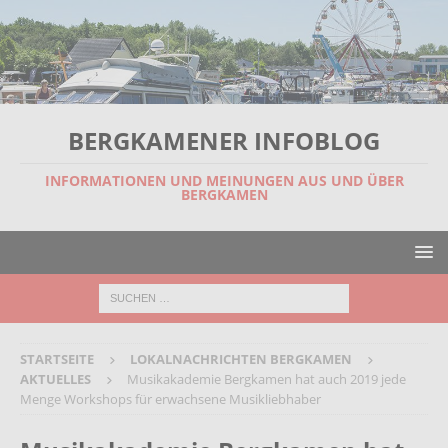
BERGKAMENER INFOBLOG
INFORMATIONEN UND MEINUNGEN AUS UND ÜBER
BERGKAMEN
STARTSEITE
LOKALNACHRICHTEN BERGKAMEN
AKTUELLES
Musikakademie Bergkamen hat auch 2019 jede
Menge Workshops für erwachsene Musikliebhaber