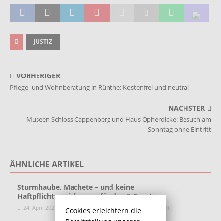
JUSTIZ
VORHERIGER
Pflege- und Wohnberatung in Rünthe: Kostenfrei und neutral
NÄCHSTER
Museen Schloss Cappenberg und Haus Opherdicke: Besuch am
Sonntag ohne Eintritt
ÄHNLICHE ARTIKEL
Sturmhaube, Machete – und keine
Haftpflichtversicherung für den E-Scooter
24. April 2023
Redaktion
Kommentare deaktiviert
Cookies erleichtern die