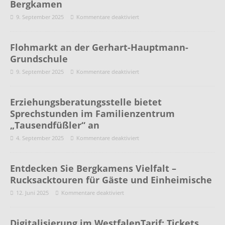
Bergkamen
9. September 2025
Kommentare deaktiviert
Flohmarkt an der Gerhart-Hauptmann-
Grundschule
9. September 2025
Kommentare deaktiviert
Erziehungsberatungsstelle bietet
Sprechstunden im Familienzentrum
„Tausendfüßler“ an
4. September 2025
Kommentare deaktiviert
Entdecken Sie Bergkamens Vielfalt –
Rucksacktouren für Gäste und Einheimische
12. Juni 2025
Kommentare deaktiviert
Digitalisierung im WestfalenTarif: Tickets