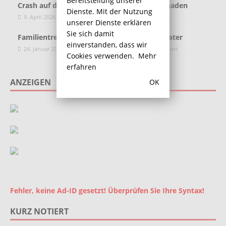
Bereitstellung unserer
Crash auf der A2: Mit Glück nur ein Totalschaden
Dienste. Mit der Nutzung
9. April 2026
Redaktion
Kommentare deaktiviert
unserer Dienste erklären
Sie sich damit
Familientreffen vor Gericht: Buße für den Vater
einverstanden, dass wir
24. Januar 2024
Redaktion
Kommentare deaktiviert
Cookies verwenden.
Mehr
erfahren
ANZEIGEN
OK
Fehler, keine Ad-ID gesetzt! Überprüfen Sie Ihre Syntax!
KURZ NOTIERT