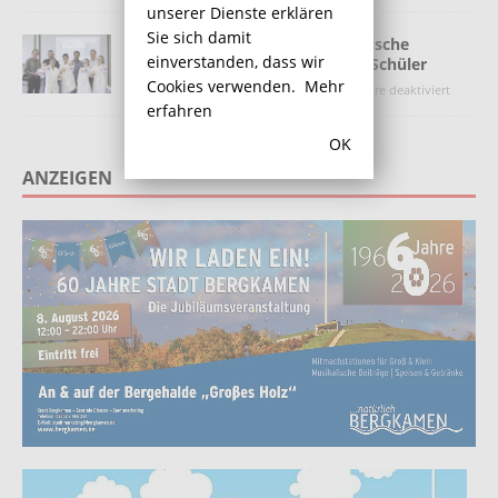
unserer Dienste erklären
Sie sich damit
Handliche Übersicht über chemische
einverstanden, dass wir
Elemente für 700 Bergkamener Schüler
Cookies verwenden.
Mehr
16. Juli 2013
Heino
Kommentare deaktiviert
erfahren
OK
ANZEIGEN