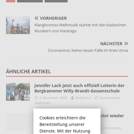
VORHERIGER
Klangkosmos Weltmusik startet mit den baskischen
Musikern von Haratago
NÄCHSTER
Coronavirus: Keine neuen Fälle im Kreis Unna
ÄHNLICHE ARTIKEL
Jennifer Lach jetzt auch offiziell Leiterin der
Bergkamener Willy-Brandt-Gesamtschule
4. November 2020
Redaktion
Kommentare
deaktiviert
Willy-Brandt-Gesamtschule spendet wieder
Cookies erleichtern die
Blut
Bereitstellung unserer
13. Dezember 2016
Redaktion
Kommentare
Dienste. Mit der Nutzung
deaktiviert