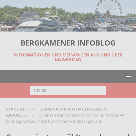
BERGKAMENER INFOBLOG
INFORMATIONEN UND MEINUNGEN AUS UND ÜBER
BERGKAMEN
STARTSEITE
LOKALNACHRICHTEN BERGKAMEN
AKTUELLES
Gymnasiasten wählten schon mal zur Probe: Am
Sonntag wird auch das Ruhrparlament direkt gewählt