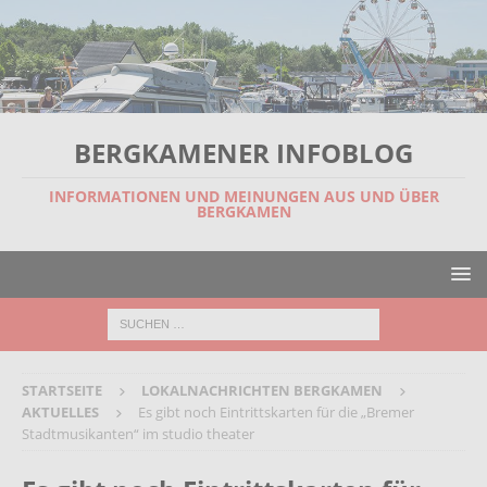
BERGKAMENER INFOBLOG
INFORMATIONEN UND MEINUNGEN AUS UND ÜBER
BERGKAMEN
STARTSEITE
LOKALNACHRICHTEN BERGKAMEN
AKTUELLES
Es gibt noch Eintrittskarten für die „Bremer
Stadtmusikanten“ im studio theater