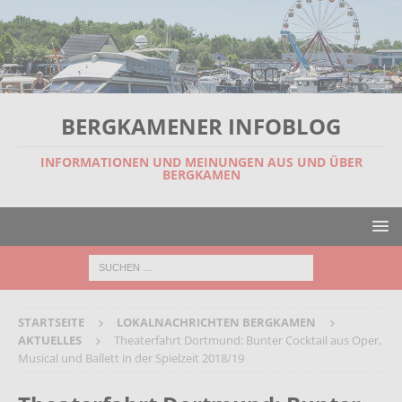
BERGKAMENER INFOBLOG
INFORMATIONEN UND MEINUNGEN AUS UND ÜBER
BERGKAMEN
STARTSEITE
LOKALNACHRICHTEN BERGKAMEN
AKTUELLES
Theaterfahrt Dortmund: Bunter Cocktail aus Oper,
Musical und Ballett in der Spielzeit 2018/19