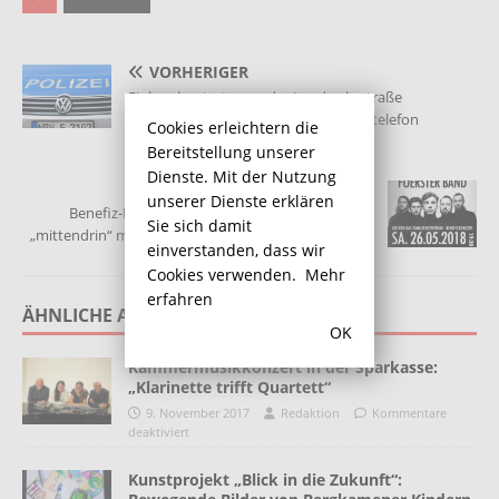
VORHERIGER
Einbrecher treten an der Landwehrstraße
Wohnungstür ein: Bargeld und Mobiltelefon
Cookies erleichtern die
gestohlen
Bereitstellung unserer
Dienste. Mit der Nutzung
NÄCHSTER
unserer Dienste erklären
Benefiz-Rockkonzert für das Familienzentrum
Sie sich damit
„mittendrin“ mit der Joachim Fucking Foerster Band
einverstanden, dass wir
Cookies verwenden.
Mehr
erfahren
ÄHNLICHE ARTIKEL
OK
Kammermusikkonzert in der Sparkasse:
„Klarinette trifft Quartett“
9. November 2017
Redaktion
Kommentare
deaktiviert
Kunstprojekt „Blick in die Zukunft“: