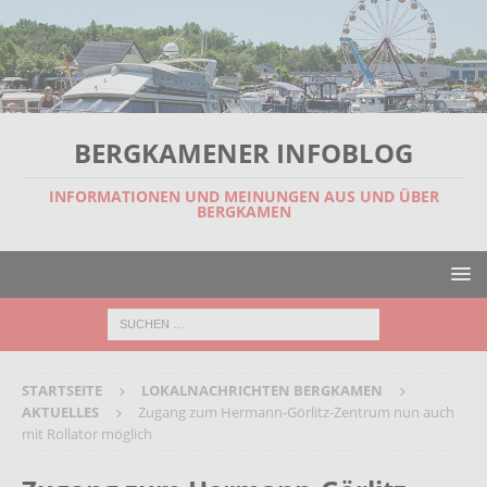
BERGKAMENER INFOBLOG
INFORMATIONEN UND MEINUNGEN AUS UND ÜBER
BERGKAMEN
STARTSEITE
LOKALNACHRICHTEN BERGKAMEN
AKTUELLES
Zugang zum Hermann-Görlitz-Zentrum nun auch
mit Rollator möglich