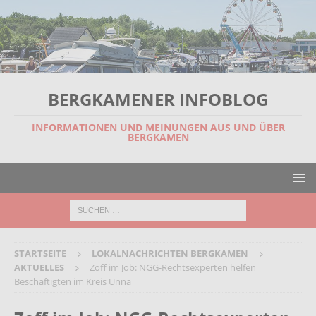
BERGKAMENER INFOBLOG
INFORMATIONEN UND MEINUNGEN AUS UND ÜBER
BERGKAMEN
STARTSEITE
LOKALNACHRICHTEN BERGKAMEN
AKTUELLES
Zoff im Job: NGG-Rechtsexperten helfen
Beschäftigten im Kreis Unna