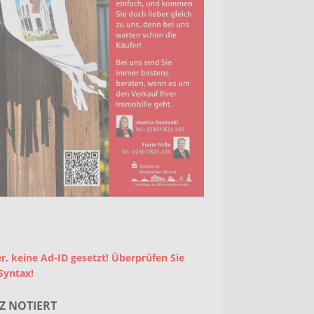
r, keine Ad-ID gesetzt! Überprüfen Sie
Syntax!
Z NOTIERT