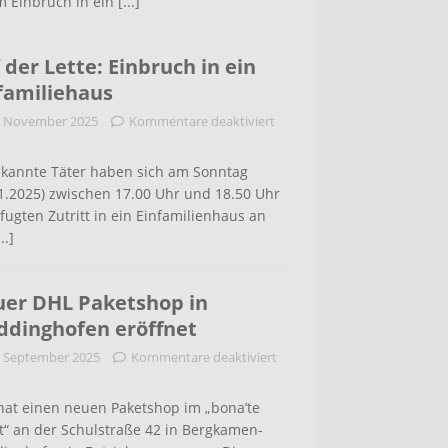
m Einbruch in ein
[...]
 der Lette: Einbruch in ein
familiehaus
. November 2025
Kommentare deaktiviert
kannte Täter haben sich am Sonntag
1.2025) zwischen 17.00 Uhr und 18.50 Uhr
ugten Zutritt in ein Einfamilienhaus an
...]
er DHL Paketshop in
dinghofen eröffnet
. September 2025
Kommentare deaktiviert
hat einen neuen Paketshop im „bona’te
t“ an der Schulstraße 42 in Bergkamen-