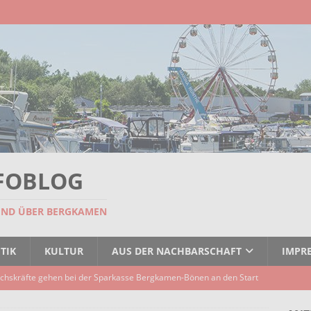
FOBLOG
UND ÜBER BERGKAMEN
TIK
KULTUR
AUS DER NACHBARSCHAFT
IMPR
chskräfte gehen bei der Sparkasse Bergkamen-Bönen an den Start