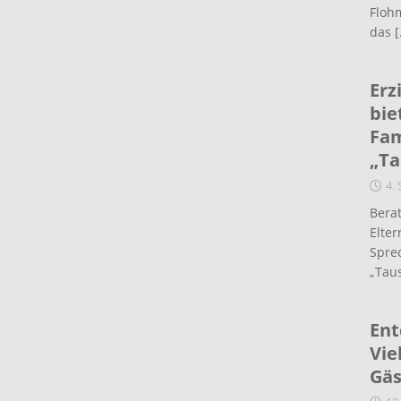
Flohm
das
[
Erz
bie
Fam
„Ta
4.
Berat
Elte
Spre
„Taus
Ent
Vie
Gäs