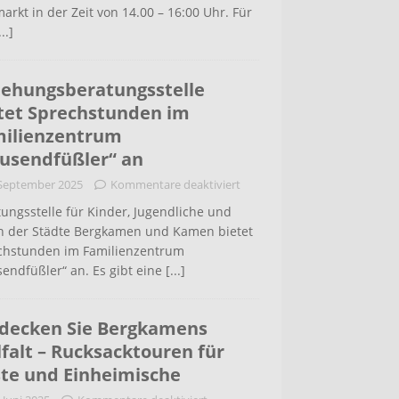
arkt in der Zeit von 14.00 – 16:00 Uhr. Für
...]
iehungsberatungsstelle
tet Sprechstunden im
ilienzentrum
usendfüßler“ an
 September 2025
Kommentare deaktiviert
ungsstelle für Kinder, Jugendliche und
rn der Städte Bergkamen und Kamen bietet
chstunden im Familienzentrum
endfüßler“ an. Es gibt eine
[...]
decken Sie Bergkamens
lfalt – Rucksacktouren für
te und Einheimische