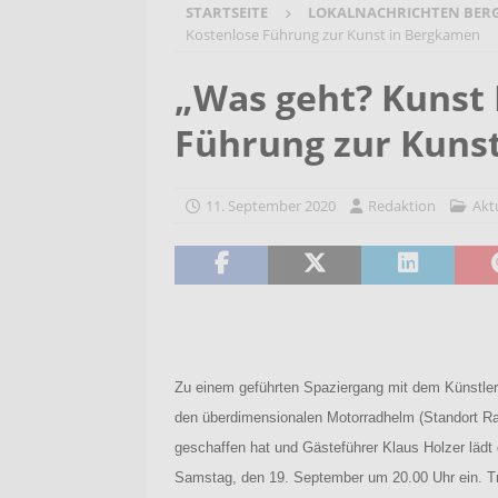
STARTSEITE
LOKALNACHRICHTEN BER
[ 4. August 2026 ]
Blues mit He
Kostenlose Führung zur Kunst in Bergkamen
JAM
AKTUELLES
„Was geht? Kunst
[ 4. August 2026 ]
Start in das
Führung zur Kuns
AKTUELLES
[ 3. August 2026 ]
Startchance
11. September 2020
Redaktion
Akt
Kaczmarek besucht Gerhart-H
[ 5. August 2026 ]
Bargeldlose
möglich
AKTUELLES
Zu einem geführten Spaziergang mit dem Künstle
den überdimensionalen Motorradhelm (Standort 
geschaffen hat und Gästeführer Klaus Holzer lädt 
Samstag, den 19. September um 20.00 Uhr ein. Tr