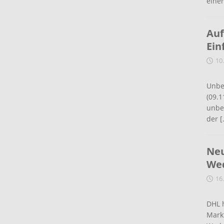
eine
Auf
Ein
10
Unbe
(09.1
unbef
der
[
Neu
Wed
16
DHL 
Mark