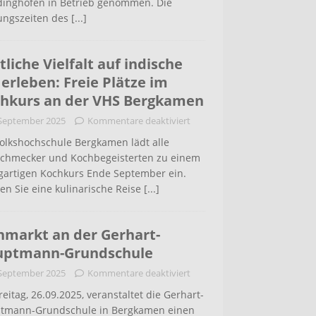
inghofen in Betrieb genommen. Die
ungszeiten des
[...]
tliche Vielfalt auf indische
 erleben: Freie Plätze im
hkurs an der VHS Bergkamen
 September 2025
Kommentare deaktiviert
Volkshochschule Bergkamen lädt alle
schmecker und Kochbegeisterten zu einem
igartigen Kochkurs Ende September ein.
en Sie eine kulinarische Reise
[...]
hmarkt an der Gerhart-
uptmann-Grundschule
 September 2025
Kommentare deaktiviert
eitag, 26.09.2025, veranstaltet die Gerhart-
tmann-Grundschule in Bergkamen einen