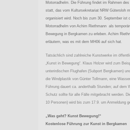
Motorradhelm. Die Führung findet im Rahmen des
statt, das vom Kultursekretariat NRW Gütersloh m
organisiert wird. Noch bis zum 30. September ist 
Motorradhelm von Achim Riethmann als temporärer
Bewegung in Bergkamen zu erleben. Achim Rieth
erläutern, was es mit dem MH06 auf sich hat.
Tatsächlich sind zahlreiche Kunstwerke im öffen
„Kunst in Bewegung“. Klaus Holzer wird zum Beisp
unterirdischen Flughafen (Subport Bergkamen) und
die Windplastik von Günter Tollmann, eine Wasser
Führung dauert ca. anderthalb Stunden; auf dem 
Schutz sollte für alle Fälle mitgebracht werden. 
10 Personen) wird bis zum 17.9. um Anmeldung ge
„Was geht? Kunst Bewegung!“
Kostenlose Führung zur Kunst in Bergkamen