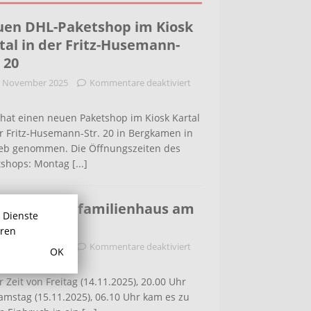
en DHL-Paketshop im Kiosk
tal in der Fritz-Husemann-
. 20
. November 2025
Kommentare deaktiviert
hat einen neuen Paketshop im Kiosk Kartal
r Fritz-Husemann-Str. 20 in Bergkamen in
ieb genommen. Die Öffnungszeiten des
tshops: Montag
[...]
bruch in Einfamilienhaus am
r Dienste
ldenweg
hren
. November 2025
Kommentare deaktiviert
OK
r Zeit von Freitag (14.11.2025), 20.00 Uhr
amstag (15.11.2025), 06.10 Uhr kam es zu