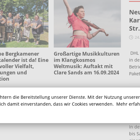
Neu
Kar
Str
24
DHL 
ue Bergkamener
Großartige Musikkulturen
alender ist da! Eine
im Klangkosmos
in de
oller Vielfalt,
Weltmusik: Auftakt mit
Betr
ungen und
Clare Sands am 16.09.2024
Pake
tion
Ein
chtern die Bereitstellung unserer Dienste. Mit der Nutzung unsere
Ha
sich damit einverstanden, dass wir Cookies verwenden.
Mehr erfa
16
In de
bis S