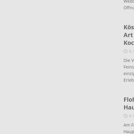
Wedd
Öffn
Kös
Art
Koc
9.
Die 
Fein
einz
Erleb
Flo
Ha
9.
Am Fr
Haup