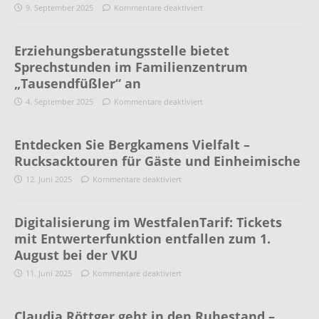
9. September 2025
Kommentare deaktiviert
Erziehungsberatungsstelle bietet
Sprechstunden im Familienzentrum
„Tausendfüßler“ an
4. September 2025
Kommentare deaktiviert
Entdecken Sie Bergkamens Vielfalt –
Rucksacktouren für Gäste und Einheimische
12. Juni 2025
Kommentare deaktiviert
Digitalisierung im WestfalenTarif: Tickets
mit Entwerterfunktion entfallen zum 1.
August bei der VKU
11. Juni 2025
Kommentare deaktiviert
Claudia Röttger geht in den Ruhestand –