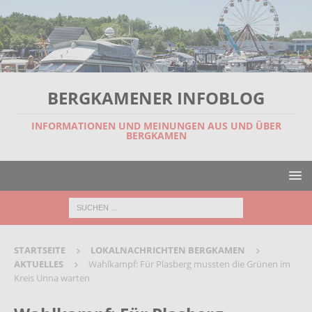
BERGKAMENER INFOBLOG
INFORMATIONEN UND MEINUNGEN AUS UND ÜBER
BERGKAMEN
STARTSEITE
LOKALNACHRICHTEN BERGKAMEN
AKTUELLES
Wahlkampf: Für Plasberg mussten die Grünen im
Kreis Unna warten