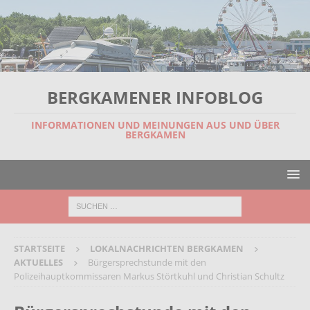
BERGKAMENER INFOBLOG
INFORMATIONEN UND MEINUNGEN AUS UND ÜBER
BERGKAMEN
STARTSEITE
LOKALNACHRICHTEN BERGKAMEN
AKTUELLES
Bürgersprechstunde mit den
Polizeihauptkommissaren Markus Störtkuhl und Christian Schultz