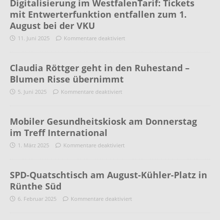
Digitalisierung im WestfalenTarif: Tickets
mit Entwerterfunktion entfallen zum 1.
August bei der VKU
11. Juni 2025
Kommentare deaktiviert
Claudia Röttger geht in den Ruhestand –
Blumen Risse übernimmt
5. Juni 2025
Kommentare deaktiviert
Mobiler Gesundheitskiosk am Donnerstag
im Treff International
1. März 2025
Kommentare deaktiviert
SPD-Quatschtisch am August-Kühler-Platz in
Rünthe Süd
6. Februar 2025
Kommentare deaktiviert