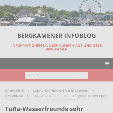
BERGKAMENER INFOBLOG
INFORMATIONEN UND MEINUNGEN AUS UND ÜBER
BERGKAMEN
STARTSEITE
LOKALNACHRICHTEN BERGKAMEN
AKTUELLES
TuRa-Wasserfreunde sehr erfolgreich in Herringen
TuRa-Wasserfreunde sehr