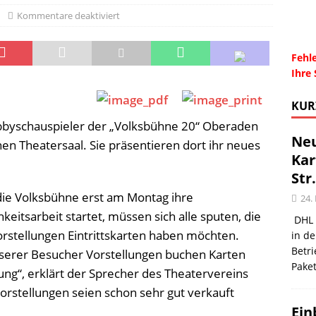
Kommentare deaktiviert
Wohnberatung im Gemeindebüro an der Christuskirche in Rünthe
Fehle
Ihre 
KUR
byschauspieler der „Volksbühne 20“ Oberaden
Neu
nen Theatersaal. Sie präsentieren dort ihr neues
Kar
Str
ie Volksbühne erst am Montag ihre
24.
hkeitsarbeit startet, müssen sich alle sputen, die
DHL 
orstellungen Eintrittskarten haben möchten.
in de
Betr
nserer Besucher Vorstellungen buchen Karten
Pake
ung“, erklärt der Sprecher des Theatervereins
vorstellungen seien schon sehr gut verkauft
Ein