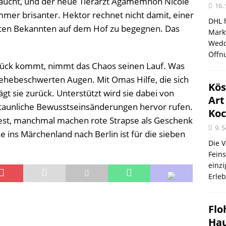
ftaucht, und der neue Tierarzt Agamemnon Nicole
16.
mer brisanter. Hektor rechnet nicht damit, einer
DHL 
eten Bekannten auf dem Hof zu begegnen. Das
Mark
Wedd
Öffn
ück kommt, nimmt das Chaos seinen Lauf. Was
die ehebeschwerten Augen. Mit Omas Hilfe, die sich
Kös
gt sie zurück. Unterstützt wird sie dabei von
Art
aunliche Bewusstseinsänderungen hervor rufen.
Koc
 fest, manchmal machen rote Strapse als Geschenk
9. 
 ins Märchenland nach Berlin ist für die sieben
Die 
Fein
einz
Erleb
Flo
Ha