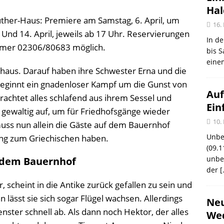
Ha
ther-Haus: Premiere am Samstag, 6. April, um
16.
Und 14. April, jeweils ab 17 Uhr. Reservierungen
In de
mmer 02306/80683 möglich.
bis S
eine
haus. Darauf haben ihre Schwester Erna und die
beginnt ein gnadenloser Kampf um die Gunst von
Auf
chtet alles schlafend aus ihrem Sessel und
Ein
 gewaltig auf, um für Friedhofsgänge wieder
10.
muss nun allein die Gäste auf dem Bauernhof
Unbe
ang zum Griechischen haben.
(09.1
unbef
 dem Bauernhof
der
[
 scheint in die Antike zurück gefallen zu sein und
 lässt sie sich sogar Flügel wachsen. Allerdings
Neu
ster schnell ab. Als dann noch Hektor, der alles
Wed