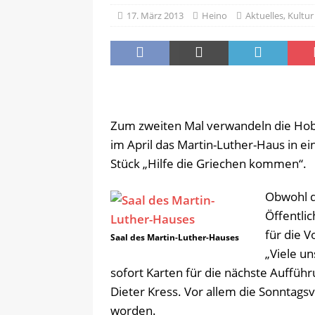
17. März 2013
Heino
Aktuelles
,
Kultur
[ 6. August 2026 ]
Pflege- und 
AKTUELLES
Zum zweiten Mal verwandeln die Hob
im April das Martin-Luther-Haus in ei
Stück „Hilfe die Griechen kommen“.
Obwohl d
Öffentlic
für die V
Saal des Martin-Luther-Hauses
„Viele u
sofort Karten für die nächste Aufführ
Dieter Kress. Vor allem die Sonntags
worden.