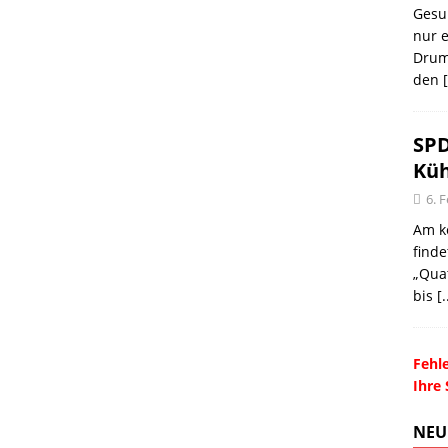
Gesu
nur e
Drum
den
[
SPD
Küh
6. 
Am k
find
„Quat
bis
[.
Fehle
Ihre 
NEU