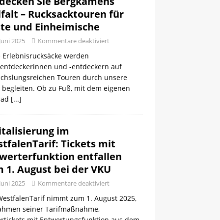
decken Sie Bergkamens
lfalt – Rucksacktouren für
te und Einheimische
 Juni 2025
Kommentare deaktiviert
 Erlebnisrucksäcke werden
tentdeckerinnen und -entdeckern auf
chslungsreichen Touren durch unsere
 begleiten. Ob zu Fuß, mit dem eigenen
rad
[...]
italisierung im
tfalenTarif: Tickets mit
werterfunktion entfallen
 1. August bei der VKU
 Juni 2025
Kommentare deaktiviert
WestfalenTarif nimmt zum 1. August 2025,
ahmen seiner Tarifmaßnahme,
ertickets mit Entwertungsfunktion aus dem