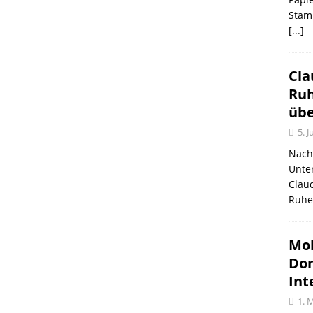
Stam
[...]
Cla
Ruh
üb
5. J
Nach 
Unte
Claud
Ruhe
Mob
Don
Int
1. 