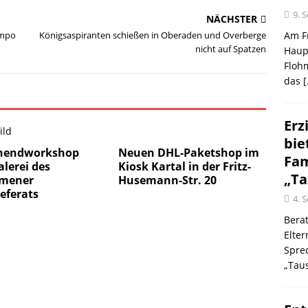
9. 
NÄCHSTER
empo
Königsaspiranten schießen in Oberaden und Overberge
Am Fr
nicht auf Spatzen
Haup
Flohm
das
[
Erz
bie
nendworkshop
Neuen DHL-Paketshop im
Fam
lerei des
Kiosk Kartal in der Fritz-
„Ta
mener
Husemann-Str. 20
eferats
4. 
Berat
Elte
Spre
„Taus