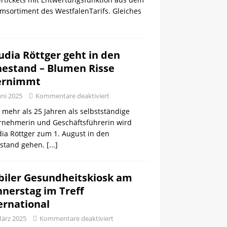
msortiment des WestfalenTarifs. Gleiches
udia Röttger geht in den
estand – Blumen Risse
ernimmt
uni 2025
Kommentare deaktiviert
mehr als 25 Jahren als selbstständige
rnehmerin und Geschäftsführerin wird
ia Röttger zum 1. August in den
stand gehen.
[...]
iler Gesundheitskiosk am
nerstag im Treff
ernational
März 2025
Kommentare deaktiviert