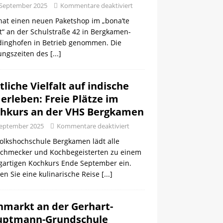
 September 2025
Kommentare deaktiviert
hat einen neuen Paketshop im „bona’te
t“ an der Schulstraße 42 in Bergkamen-
inghofen in Betrieb genommen. Die
ungszeiten des
[...]
tliche Vielfalt auf indische
 erleben: Freie Plätze im
hkurs an der VHS Bergkamen
September 2025
Kommentare deaktiviert
Volkshochschule Bergkamen lädt alle
schmecker und Kochbegeisterten zu einem
igartigen Kochkurs Ende September ein.
en Sie eine kulinarische Reise
[...]
hmarkt an der Gerhart-
uptmann-Grundschule