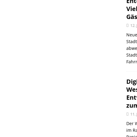
Ent
Vie
Gäs
12.
Neue
Stad
abwe
Stadt
Fahr
Dig
Wes
Ent
zum
11.
Der 
im R
Papi