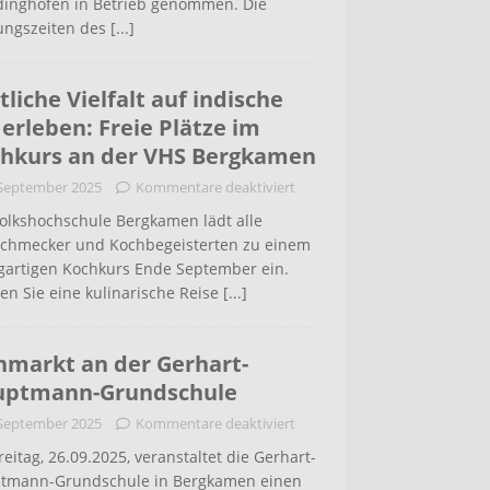
inghofen in Betrieb genommen. Die
ungszeiten des
[...]
tliche Vielfalt auf indische
 erleben: Freie Plätze im
hkurs an der VHS Bergkamen
 September 2025
Kommentare deaktiviert
Volkshochschule Bergkamen lädt alle
schmecker und Kochbegeisterten zu einem
igartigen Kochkurs Ende September ein.
en Sie eine kulinarische Reise
[...]
hmarkt an der Gerhart-
uptmann-Grundschule
 September 2025
Kommentare deaktiviert
eitag, 26.09.2025, veranstaltet die Gerhart-
tmann-Grundschule in Bergkamen einen