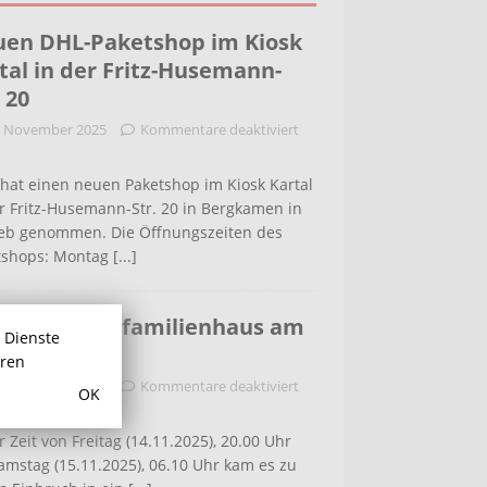
en DHL-Paketshop im Kiosk
tal in der Fritz-Husemann-
. 20
. November 2025
Kommentare deaktiviert
hat einen neuen Paketshop im Kiosk Kartal
r Fritz-Husemann-Str. 20 in Bergkamen in
ieb genommen. Die Öffnungszeiten des
tshops: Montag
[...]
bruch in Einfamilienhaus am
r Dienste
ldenweg
hren
. November 2025
Kommentare deaktiviert
OK
r Zeit von Freitag (14.11.2025), 20.00 Uhr
amstag (15.11.2025), 06.10 Uhr kam es zu