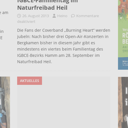
IGBCE-Familientag im
Naturfreibad Heil
e am
26. August 2013
Heino
Kommentare
deaktiviert
Die Fans der Coverband „Burning Heart“ werden
in
jubeln: Nach bisher drei Open-Air-Konzerten in
CE
Bergkamen bisher in diesem Jahr gibt es
mindestens ein viertes beim Familientag des
IGBCE-Bezirks Hamm am 28. September im
Naturfreibad Heil.
AKTUELLES