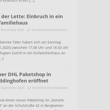
m Einbruch in ein
[...]
 der Lette: Einbruch in ein
familiehaus
. November 2025
Kommentare deaktiviert
kannte Täter haben sich am Sonntag
1.2025) zwischen 17.00 Uhr und 18.50 Uhr
ugten Zutritt in ein Einfamilienhaus an
...]
er DHL Paketshop in
dinghofen eröffnet
. September 2025
Kommentare deaktiviert
hat einen neuen Paketshop im „bona’te
t“ an der Schulstraße 42 in Bergkamen-