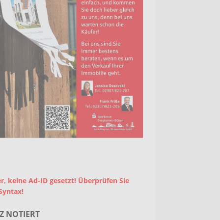
r, keine Ad-ID gesetzt! Überprüfen Sie
Syntax!
Z NOTIERT