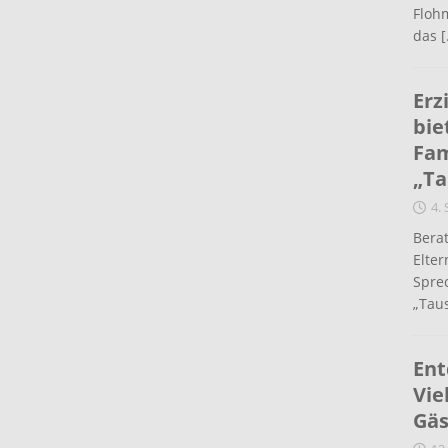
Flohm
das
[
Erz
bie
Fam
„Ta
4.
Berat
Elte
Spre
„Taus
Ent
Vie
Gäs