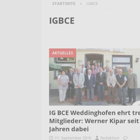
STARTSEITE
IGBCE
[ 6. August 2026 ]
Wenn Worte F
2026/2027
AKTUELLES
IGBCE
[ 6. August 2026 ]
Bürgerreise 
AKTUELLES
[ 6. August 2026 ]
Pflege- und 
AKTUELLES
AKTUELLES
IG BCE Weddinghofen ehrt tr
Mitglieder: Werner Kipar seit
Jahren dabei
11. September 2016
Redaktion