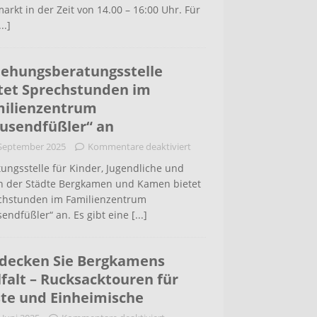
arkt in der Zeit von 14.00 – 16:00 Uhr. Für
...]
iehungsberatungsstelle
tet Sprechstunden im
ilienzentrum
usendfüßler“ an
 September 2025
Kommentare deaktiviert
ungsstelle für Kinder, Jugendliche und
rn der Städte Bergkamen und Kamen bietet
chstunden im Familienzentrum
endfüßler“ an. Es gibt eine
[...]
decken Sie Bergkamens
lfalt – Rucksacktouren für
te und Einheimische