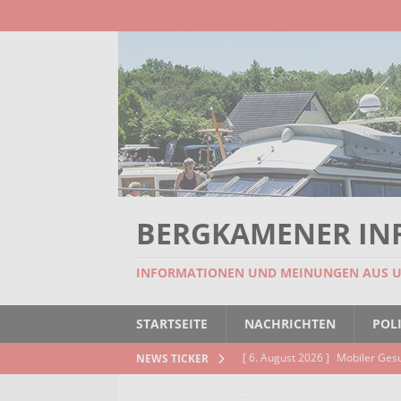
BERGKAMENER IN
INFORMATIONEN UND MEINUNGEN AUS 
STARTSEITE
NACHRICHTEN
POLI
[ 6. August 2026 ]
Mobiler Ges
NEWS TICKER
[ 6. August 2026 ]
Missstand be