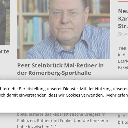
Neu
Kar
Str
24
DHL 
örte
in de
Betr
Peer Steinbrück Mai-Redner in
Pake
der Römerberg-Sporthalle
15. Februar 2013
Heino
Kommentare
uf
Ein
deaktiviert
rhin
chtern die Bereitstellung unserer Dienste. Mit der Nutzung unsere
Ha
sich damit einverstanden, dass wir Cookies verwenden.
Mehr erfa
Am Donnerstagabend war er im studio theater
f
noch Zielscheibe derber satirischer Scherze. Er
16
Blick
lasse kaum ein Fettnäpfchen aus, das sich ihm
biete, lästerte das kabarettistische Dreigestirn
In de
Philipzen, Rüther und Funke. Und die Kanzlerin
bis S
habe inzwischen
[…]