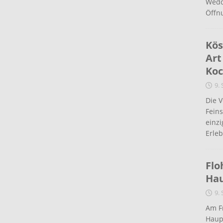
Wedd
Öffn
Kös
Art
Koc
9.
Die 
Fein
einz
Erleb
Flo
Ha
9.
Am Fr
Haup