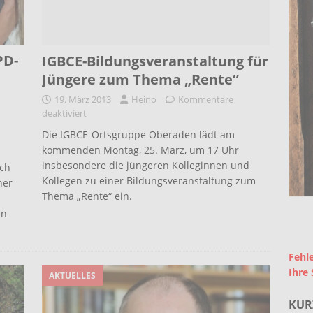
PD-
IGBCE-Bildungsveranstaltung für
Jüngere zum Thema „Rente“
19. März 2013
Heino
Kommentare
deaktiviert
Die IGBCE-Ortsgruppe Oberaden lädt am
kommenden Montag, 25. März, um 17 Uhr
insbesondere die jüngeren Kolleginnen und
ch
Kollegen zu einer Bildungsveranstaltung zum
ner
Thema „Rente“ ein.
en
Fehle
Ihre 
AKTUELLES
KUR