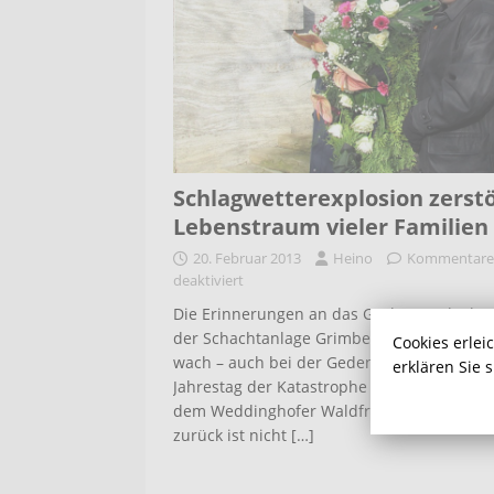
Schlagwetterexplosion zerst
Lebenstraum vieler Familien
20. Februar 2013
Heino
Kommentare
deaktiviert
Die Erinnerungen an das Grubenunglück a
der Schachtanlage Grimberg 3/4 sind weite
Cookies erlei
wach – auch bei der Gedenkfeier zum 67.
erklären Sie 
Jahrestag der Katastrophe am Mahnmal au
dem Weddinghofer Waldfriedhof. Doch der 
zurück ist nicht
[…]