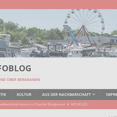
FOBLOG
UND ÜBER BERGKAMEN
TIK
KULTUR
AUS DER NACHBARSCHAFT
IMPR
undheitskiosk kommt zu ChanGe! Bergkamen
AKTUELLES
seitigt: EBB räumt Containerstellplatz
AKTUELLES