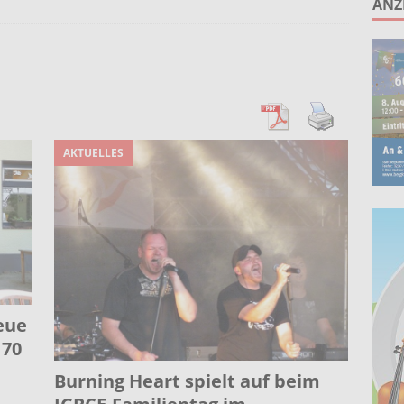
ANZ
unken schlagen: Jochen Malmsheimer eröffnet die Kabarettsaison
2026 nach Gennevilliers – Städtepartnerschaft hautnah erleben
Wohnberatung im Gemeindebüro an der Christuskirche in Rünthe
AKTUELLES
eue
 70
Burning Heart spielt auf beim