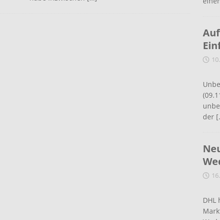
eine
Auf
Ein
10
Unbe
(09.1
unbef
der
[
Neu
Wed
16
DHL 
Mark