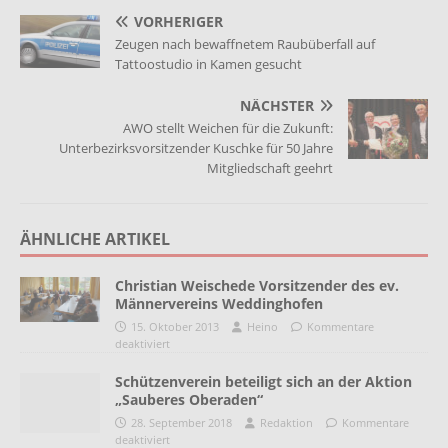
VORHERIGER
Zeugen nach bewaffnetem Raubüberfall auf
Tattoostudio in Kamen gesucht
NÄCHSTER
AWO stellt Weichen für die Zukunft:
Unterbezirksvorsitzender Kuschke für 50 Jahre
Mitgliedschaft geehrt
ÄHNLICHE ARTIKEL
Christian Weischede Vorsitzender des ev.
Männervereins Weddinghofen
15. Oktober 2013
Heino
Kommentare
deaktiviert
Schützenverein beteiligt sich an der Aktion
„Sauberes Oberaden“
28. September 2018
Redaktion
Kommentare
deaktiviert