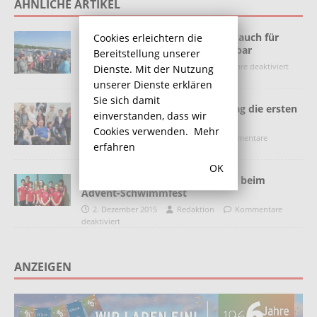
ÄHNLICHE ARTIKEL
Gästeführer machen die Marina auch für
Cookies erleichtern die
Blinde und Sehbehinderte erlebbar
Bereitstellung unserer
28. Mai 2013
Heino
Kommentare deaktiviert
Dienste. Mit der Nutzung
unserer Dienste erklären
Sie sich damit
Volksbühne 20 wählt am Sonntag die ersten
einverstanden, dass wir
Funktionsträger
Cookies verwenden.
Mehr
12. März 2025
Redaktion
Kommentare
erfahren
deaktiviert
OK
TuRa-Wasserfreunde erfolgreich beim
Advent-Schwimmfest
2. Dezember 2015
Redaktion
Kommentare
deaktiviert
ANZEIGEN