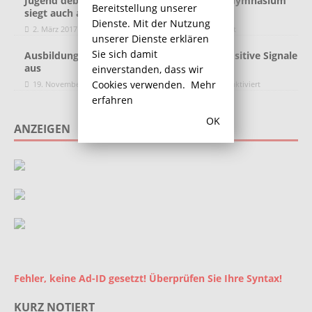
Jugend debattiert: Rebecca Staubach vom Gymnasium
Bereitstellung unserer
siegt auch auf Regionalverbundsebene
Dienste. Mit der Nutzung
2. März 2017
Redaktion
Kommentare deaktiviert
unserer Dienste erklären
Sie sich damit
Ausbildungsmarkt im Kreis Unna sendet positive Signale
aus
einverstanden, dass wir
Cookies verwenden.
Mehr
19. November 2018
Redaktion
Kommentare deaktiviert
erfahren
OK
ANZEIGEN
Fehler, keine Ad-ID gesetzt! Überprüfen Sie Ihre Syntax!
KURZ NOTIERT