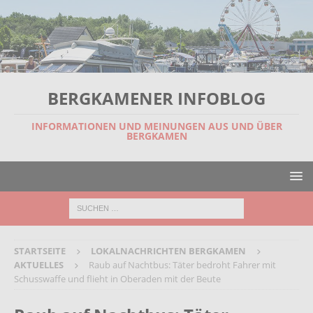
BERGKAMENER INFOBLOG
INFORMATIONEN UND MEINUNGEN AUS UND ÜBER
BERGKAMEN
STARTSEITE
LOKALNACHRICHTEN BERGKAMEN
AKTUELLES
Raub auf Nachtbus: Täter bedroht Fahrer mit
Schusswaffe und flieht in Oberaden mit der Beute