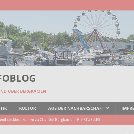
FOBLOG
UND ÜBER BERGKAMEN
TIK
KULTUR
AUS DER NACHBARSCHAFT
IMPR
undheitskiosk kommt zu ChanGe! Bergkamen
AKTUELLES
seitigt: EBB räumt Containerstellplatz
AKTUELLES