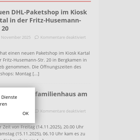
en DHL-Paketshop im Kiosk
tal in der Fritz-Husemann-
. 20
. November 2025
Kommentare deaktiviert
hat einen neuen Paketshop im Kiosk Kartal
r Fritz-Husemann-Str. 20 in Bergkamen in
ieb genommen. Die Öffnungszeiten des
tshops: Montag
[...]
bruch in Einfamilienhaus am
r Dienste
ldenweg
hren
. November 2025
Kommentare deaktiviert
OK
r Zeit von Freitag (14.11.2025), 20.00 Uhr
amstag (15.11.2025), 06.10 Uhr kam es zu