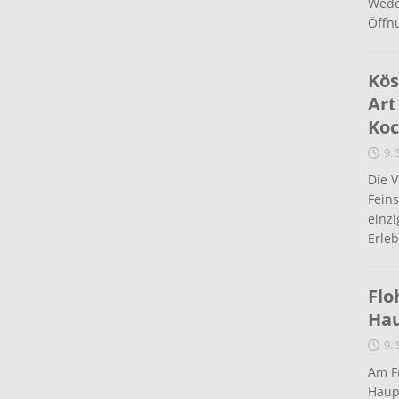
Wedd
Öffn
Kös
Art
Koc
9.
Die 
Fein
einz
Erleb
Flo
Ha
9.
Am Fr
Haup