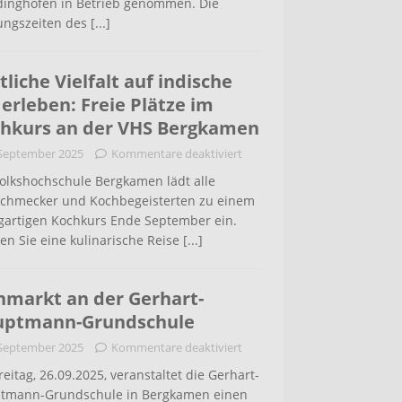
inghofen in Betrieb genommen. Die
ungszeiten des
[...]
tliche Vielfalt auf indische
 erleben: Freie Plätze im
hkurs an der VHS Bergkamen
 September 2025
Kommentare deaktiviert
Volkshochschule Bergkamen lädt alle
schmecker und Kochbegeisterten zu einem
igartigen Kochkurs Ende September ein.
en Sie eine kulinarische Reise
[...]
hmarkt an der Gerhart-
uptmann-Grundschule
 September 2025
Kommentare deaktiviert
eitag, 26.09.2025, veranstaltet die Gerhart-
tmann-Grundschule in Bergkamen einen