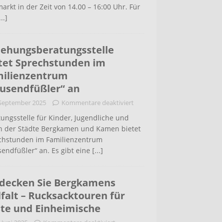
arkt in der Zeit von 14.00 – 16:00 Uhr. Für
...]
iehungsberatungsstelle
tet Sprechstunden im
ilienzentrum
usendfüßler“ an
 September 2025
Kommentare deaktiviert
ungsstelle für Kinder, Jugendliche und
rn der Städte Bergkamen und Kamen bietet
chstunden im Familienzentrum
endfüßler“ an. Es gibt eine
[...]
decken Sie Bergkamens
lfalt – Rucksacktouren für
te und Einheimische