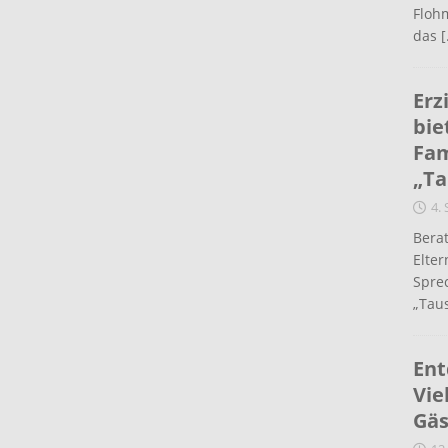
Flohm
das
[
Erz
bie
Fam
„Ta
4.
Berat
Elte
Spre
„Taus
Ent
Vie
Gäs