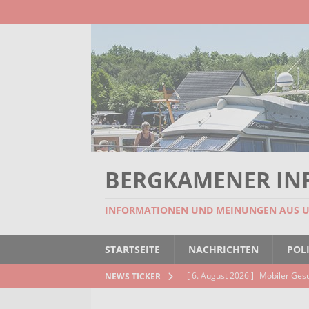
BERGKAMENER IN
INFORMATIONEN UND MEINUNGEN AUS 
STARTSEITE
NACHRICHTEN
POLI
[ 6. August 2026 ]
Mobiler Ges
NEWS TICKER
[ 6. August 2026 ]
Missstand be