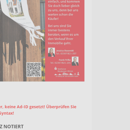
r, keine Ad-ID gesetzt! Überprüfen Sie
Syntax!
Z NOTIERT