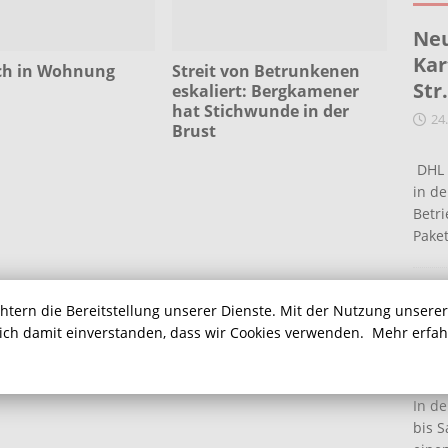
Neu
Kar
ch in Wohnung
Streit von Betrunkenen
Str
eskaliert: Bergkamener
hat Stichwunde in der
24
Brust
DHL 
in de
Betr
Pake
Ein
chtern die Bereitstellung unserer Dienste. Mit der Nutzung unsere
Ha
sich damit einverstanden, dass wir Cookies verwenden.
Mehr erfa
16
In de
bis S