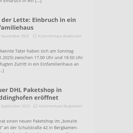
m Einbruch in ein
[...]
 der Lette: Einbruch in ein
familiehaus
. November 2025
Kommentare deaktiviert
kannte Täter haben sich am Sonntag
1.2025) zwischen 17.00 Uhr und 18.50 Uhr
ugten Zutritt in ein Einfamilienhaus an
...]
er DHL Paketshop in
dinghofen eröffnet
. September 2025
Kommentare deaktiviert
hat einen neuen Paketshop im „bona’te
t“ an der Schulstraße 42 in Bergkamen-