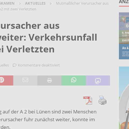
ANZ
GKAMEN
AKTUELLES
Mutmaßlicher Verursacher aus
unken schlagen: Jochen Malmsheimer eröffnet die Kabarettsaison
A2 mit zwei Verletzten
ursacher aus
2026 nach Gennevilliers – Städtepartnerschaft hautnah erleben
iter: Verkehrsunfall
Wohnberatung im Gemeindebüro an der Christuskirche in Rünthe
i Verletzten
uelles
Kommentare deaktiviert
 auf der A 2 bei Lünen sind zwei Menschen
rursacher fuhr zunächst weiter, konnte im
rden.