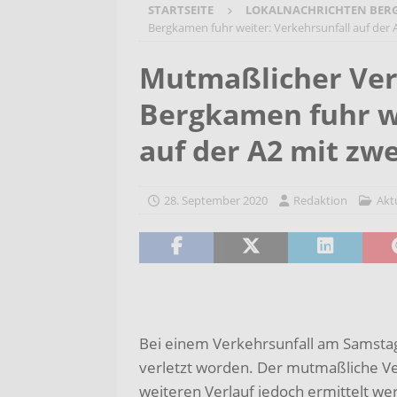
STARTSEITE
LOKALNACHRICHTEN BER
[ 6. August 2026 ]
Wenn Worte F
Bergkamen fuhr weiter: Verkehrsunfall auf der 
2026/2027
AKTUELLES
Mutmaßlicher Ver
[ 6. August 2026 ]
Bürgerreise 
Bergkamen fuhr we
AKTUELLES
[ 6. August 2026 ]
Pflege- und 
auf der A2 mit zwe
AKTUELLES
28. September 2020
Redaktion
Akt
Bei einem Verkehrsunfall am Samstag
verletzt worden. Der mutmaßliche Ve
weiteren Verlauf jedoch ermittelt we