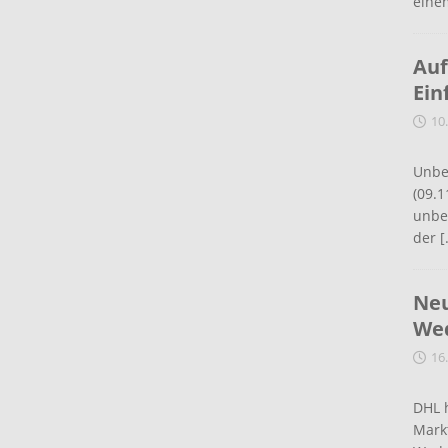
eine
Auf
Ein
10
Unbe
(09.1
unbef
der
[
Neu
Wed
16
DHL 
Mark