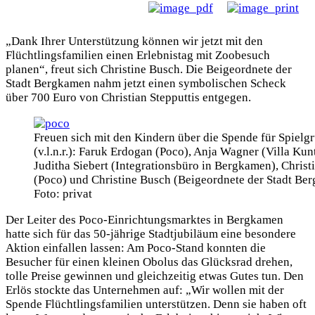
Spielgruppen
für
Flüchtlingskinder
„Dank Ihrer Unterstützung können wir jetzt mit den
Flüchtlingsfamilien einen Erlebnistag mit Zoobesuch
planen“, freut sich Christine Busch. Die Beigeordnete der
Stadt Bergkamen nahm jetzt einen symbolischen Scheck
über 700 Euro von Christian Stepputtis entgegen.
Freuen sich mit den Kindern über die Spende für Spielg
(v.l.n.r.): Faruk Erdogan (Poco), Anja Wagner (Villa Kun
Juditha Siebert (Integrationsbüro in Bergkamen), Christi
(Poco) und Christine Busch (Beigeordnete der Stadt Be
Foto: privat
Der Leiter des Poco-Einrichtungsmarktes in Bergkamen
hatte sich für das 50-jährige Stadtjubiläum eine besondere
Aktion einfallen lassen: Am Poco-Stand konnten die
Besucher für einen kleinen Obolus das Glücksrad drehen,
tolle Preise gewinnen und gleichzeitig etwas Gutes tun. Den
Erlös stockte das Unternehmen auf: „Wir wollen mit der
Spende Flüchtlingsfamilien unterstützen. Denn sie haben oft