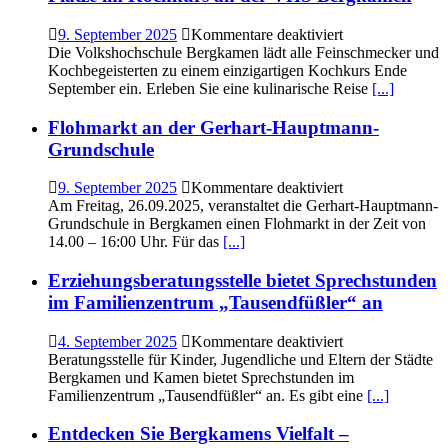
für
9. September 2025
Kommentare deaktiviert
Köstliche
Die Volkshochschule Bergkamen lädt alle Feinschmecker und
Vielfalt
Kochbegeisterten zu einem einzigartigen Kochkurs Ende
auf
September ein. Erleben Sie eine kulinarische Reise
[...]
indische
Art
Flohmarkt an der Gerhart-Hauptmann-
erleben:
Grundschule
Freie
Plätze
für
9. September 2025
Kommentare deaktiviert
im
Flohmarkt
Am Freitag, 26.09.2025, veranstaltet die Gerhart-Hauptmann-
Kochkurs
an
Grundschule in Bergkamen einen Flohmarkt in der Zeit von
an
der
14.00 – 16:00 Uhr. Für das
[...]
der
Gerhart-
VHS
Hauptmann-
Erziehungsberatungsstelle bietet Sprechstunden
Bergkamen
Grundschule
im Familienzentrum „Tausendfüßler“ an
für
4. September 2025
Kommentare deaktiviert
Erziehungsberatu
Beratungsstelle für Kinder, Jugendliche und Eltern der Städte
bietet
Bergkamen und Kamen bietet Sprechstunden im
Sprechstunden
Familienzentrum „Tausendfüßler“ an. Es gibt eine
[...]
im
Familienzentrum
Entdecken Sie Bergkamens Vielfalt –