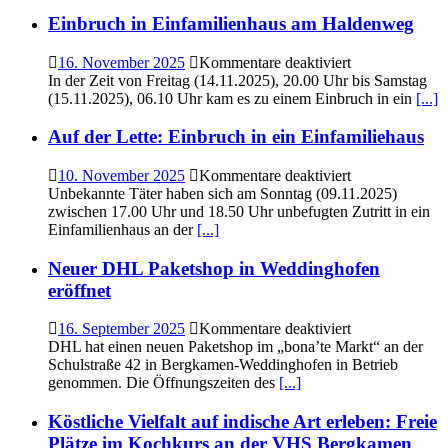
Kiosk
Kartal
Einbruch in Einfamilienhaus am Haldenweg
in
der
für
16. November 2025
Kommentare deaktiviert
Fritz-
Einbruch
In der Zeit von Freitag (14.11.2025), 20.00 Uhr bis Samstag
Husemann-
in
(15.11.2025), 06.10 Uhr kam es zu einem Einbruch in ein
[...]
Str.
Einfamilienhau
20
am
Auf der Lette: Einbruch in ein Einfamiliehaus
Haldenweg
für
10. November 2025
Kommentare deaktiviert
Auf
Unbekannte Täter haben sich am Sonntag (09.11.2025)
der
zwischen 17.00 Uhr und 18.50 Uhr unbefugten Zutritt in ein
Lette:
Einfamilienhaus an der
[...]
Einbruch
in
Neuer DHL Paketshop in Weddinghofen
ein
eröffnet
Einfamiliehaus
für
16. September 2025
Kommentare deaktiviert
Neuer
DHL hat einen neuen Paketshop im „bona’te Markt“ an der
DHL
Schulstraße 42 in Bergkamen-Weddinghofen in Betrieb
Paketshop
genommen. Die Öffnungszeiten des
[...]
in
Weddinghofen
Köstliche Vielfalt auf indische Art erleben: Freie
eröffnet
Plätze im Kochkurs an der VHS Bergkamen