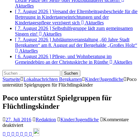
Letzte Plätze bei Stein- oder Holzbildhauerei sichern!
Aktuelles
[ 7. August 2026 ]
Versand der Elternbeitragsbescheide für die
Betreuung in Kindertageseinrichtungen und der
Kindertagespflege verzögert sich
Aktuelles
[ 7. August 2026 ]
Selbsthilfegruppe lädt zum gemeinsamen
Singen ein!
Aktuelles
[ 7. August 2026 ]
Jubiläumsveranstaltung „60 Jahre Stadt
Bergkamen“ am 8. August auf der Bergehalde „Großes Holz“
Aktuelles
[ 6. August 2026 ]
Pflege- und Wohnberatung im
Gemeindebüro an der Christuskirche in Rünthe
Aktuelles
Suchen
nach:
Startseite
Lokalnachrichten Bergkamen
Kinder/Jugendliche
Poco
unterstützt Spielgruppen für Flüchtlingskinder
Poco unterstützt Spielgruppen für
Flüchtlingskinder
27. Juli 2016
Redaktion
Kinder/Jugendliche
Kommentare
für
deaktiviert
Poco
unterstützt