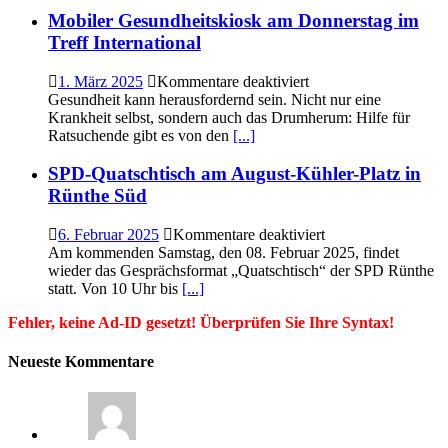
VKU
den
Mobiler Gesundheitskiosk am Donnerstag im
Ruhestand
Treff International
–
Blumen
für
1. März 2025
Kommentare deaktiviert
Risse
Mobiler
Gesundheit kann herausfordernd sein. Nicht nur eine
übernimmt
Gesundheitskiosk
Krankheit selbst, sondern auch das Drumherum: Hilfe für
am
Ratsuchende gibt es von den
[...]
Donnerstag
im
SPD-Quatschtisch am August-Kühler-Platz in
Treff
Rünthe Süd
International
für
6. Februar 2025
Kommentare deaktiviert
SPD-
Am kommenden Samstag, den 08. Februar 2025, findet
Quatschtisch
wieder das Gesprächsformat „Quatschtisch“ der SPD Rünthe
am
statt. Von 10 Uhr bis
[...]
August-
Fehler, keine Ad-ID gesetzt! Überprüfen Sie Ihre Syntax!
Kühler-
Platz
in
Neueste Kommentare
Rünthe
Süd