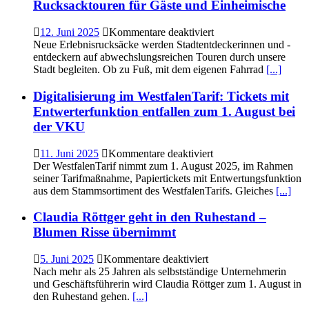
„Tausendfüßler“
Rucksacktouren für Gäste und Einheimische
an
für
12. Juni 2025
Kommentare deaktiviert
Entdecken
Neue Erlebnisrucksäcke werden Stadtentdeckerinnen und -
Sie
entdeckern auf abwechslungsreichen Touren durch unsere
Bergkamens
Stadt begleiten. Ob zu Fuß, mit dem eigenen Fahrrad
[...]
Vielfalt
–
Digitalisierung im WestfalenTarif: Tickets mit
Rucksacktouren
Entwerterfunktion entfallen zum 1. August bei
für
der VKU
Gäste
und
für
11. Juni 2025
Kommentare deaktiviert
Einheimische
Digitalisierung
Der WestfalenTarif nimmt zum 1. August 2025, im Rahmen
im
seiner Tarifmaßnahme, Papiertickets mit Entwertungsfunktion
WestfalenTarif:
aus dem Stammsortiment des WestfalenTarifs. Gleiches
[...]
Tickets
mit
Claudia Röttger geht in den Ruhestand –
Entwerterfunktion
Blumen Risse übernimmt
entfallen
zum
für
5. Juni 2025
Kommentare deaktiviert
1.
Claudia
Nach mehr als 25 Jahren als selbstständige Unternehmerin
August
Röttger
und Geschäftsführerin wird Claudia Röttger zum 1. August in
bei
geht
den Ruhestand gehen.
[...]
der
in