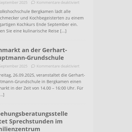
 September 2025
Kommentare deaktiviert
Volkshochschule Bergkamen lädt alle
schmecker und Kochbegeisterten zu einem
igartigen Kochkurs Ende September ein.
en Sie eine kulinarische Reise
[...]
hmarkt an der Gerhart-
uptmann-Grundschule
 September 2025
Kommentare deaktiviert
eitag, 26.09.2025, veranstaltet die Gerhart-
tmann-Grundschule in Bergkamen einen
arkt in der Zeit von 14.00 – 16:00 Uhr. Für
...]
iehungsberatungsstelle
tet Sprechstunden im
ilienzentrum