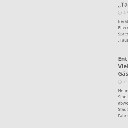
„Ta
4.
Berat
Elte
Spre
„Taus
Ent
Vie
Gäs
12.
Neue
Stad
abwe
Stadt
Fahr