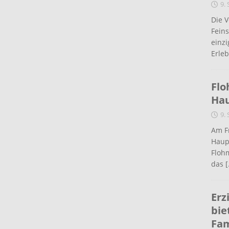
9.
Die 
Fein
einz
Erleb
Flo
Ha
9.
Am Fr
Haup
Flohm
das
[
Erz
bie
Fam