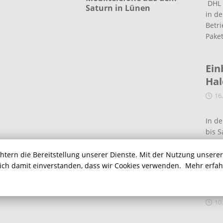
DHL 
Saturn in Lünen
in de
Betr
Pake
Ein
Ha
16
In de
bis S
eine
chtern die Bereitstellung unserer Dienste. Mit der Nutzung unsere
sich damit einverstanden, dass wir Cookies verwenden.
Mehr erfa
Auf
Ein
10