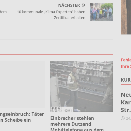
NÄCHSTER
 dem
10 kommunale „Klima-Experten“ haben
Zertifikat erhalten
Fehle
Ihre 
KUR
Neu
Kar
Str
gseinbruch: Täter
Einbrecher stehlen
24
n Scheibe ein
mehrere Dutzend
Mobiltelefone aus dem