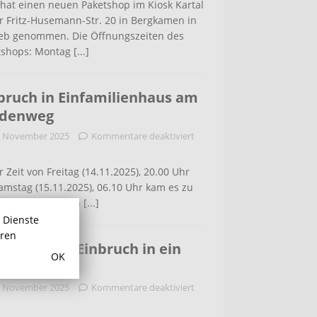
hat einen neuen Paketshop im Kiosk Kartal
r Fritz-Husemann-Str. 20 in Bergkamen in
ieb genommen. Die Öffnungszeiten des
tshops: Montag
[...]
bruch in Einfamilienhaus am
ldenweg
. November 2025
Kommentare deaktiviert
r Zeit von Freitag (14.11.2025), 20.00 Uhr
amstag (15.11.2025), 06.10 Uhr kam es zu
m Einbruch in ein
[...]
r Dienste
hren
 der Lette: Einbruch in ein
OK
familiehaus
. November 2025
Kommentare deaktiviert