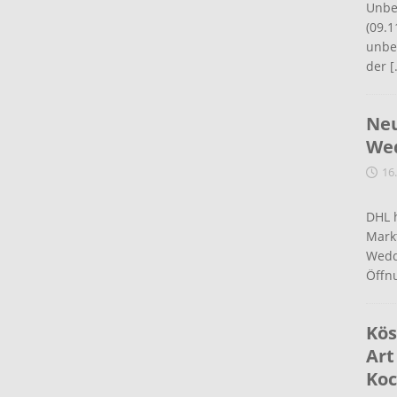
Unbe
(09.1
unbef
der
[
Neu
Wed
16
DHL 
Mark
Wedd
Öffn
Kös
Art
Koc