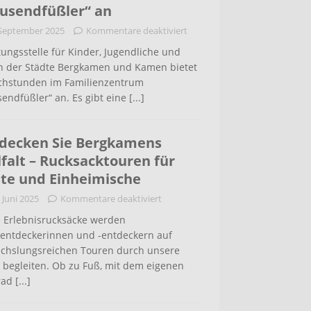
usendfüßler“ an
 September 2025
Kommentare deaktiviert
ungsstelle für Kinder, Jugendliche und
rn der Städte Bergkamen und Kamen bietet
chstunden im Familienzentrum
endfüßler“ an. Es gibt eine
[...]
decken Sie Bergkamens
lfalt – Rucksacktouren für
te und Einheimische
 Juni 2025
Kommentare deaktiviert
 Erlebnisrucksäcke werden
tentdeckerinnen und -entdeckern auf
chslungsreichen Touren durch unsere
 begleiten. Ob zu Fuß, mit dem eigenen
rad
[...]