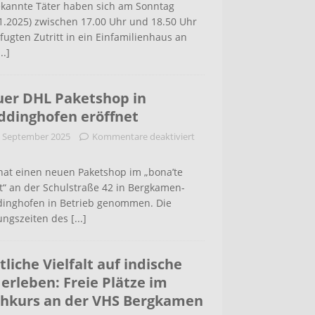
kannte Täter haben sich am Sonntag
1.2025) zwischen 17.00 Uhr und 18.50 Uhr
ugten Zutritt in ein Einfamilienhaus an
...]
er DHL Paketshop in
dinghofen eröffnet
. September 2025
Kommentare deaktiviert
hat einen neuen Paketshop im „bona’te
t“ an der Schulstraße 42 in Bergkamen-
inghofen in Betrieb genommen. Die
ungszeiten des
[...]
tliche Vielfalt auf indische
 erleben: Freie Plätze im
hkurs an der VHS Bergkamen