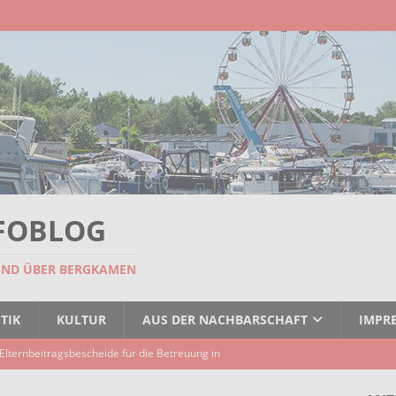
FOBLOG
UND ÜBER BERGKAMEN
TIK
KULTUR
AUS DER NACHBARSCHAFT
IMPR
Elternbeitragsbescheide für die Betreuung in
er Kindertagespflege verzögert sich
AKTUELLES