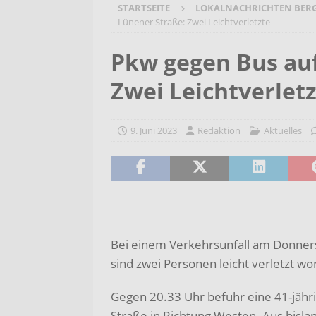
STARTSEITE
LOKALNACHRICHTEN BER
[ 7. August 2026 ]
Selbsthilfeg
Lünener Straße: Zwei Leichtverletzte
[ 7. August 2026 ]
Jubiläumsver
Pkw gegen Bus auf
Bergehalde „Großes Holz“
A
Zwei Leichtverlet
[ 6. August 2026 ]
Pflege- und 
AKTUELLES
9. Juni 2023
Redaktion
Aktuelles
[ 7. August 2026 ]
Sommerakadem
Holzbildhauerei sichern!
AKT
Bei einem Verkehrsunfall am Donne
sind zwei Personen leicht verletzt wo
Gegen 20.33 Uhr befuhr eine 41-jäh
Straße in Richtung Westen. Aus bislan