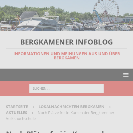
BERGKAMENER INFOBLOG
INFORMATIONEN UND MEINUNGEN AUS UND ÜBER
BERGKAMEN
STARTSEITE
LOKALNACHRICHTEN BERGKAMEN
AKTUELLES
Noch Plätze frei in Kursen der Bergkamener
Volkshochschule