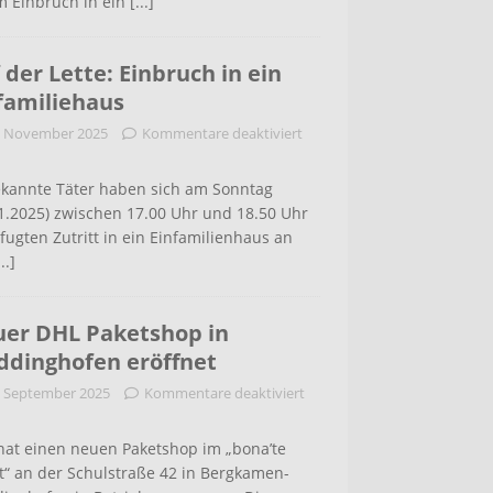
m Einbruch in ein
[...]
 der Lette: Einbruch in ein
familiehaus
. November 2025
Kommentare deaktiviert
kannte Täter haben sich am Sonntag
1.2025) zwischen 17.00 Uhr und 18.50 Uhr
ugten Zutritt in ein Einfamilienhaus an
...]
er DHL Paketshop in
dinghofen eröffnet
. September 2025
Kommentare deaktiviert
hat einen neuen Paketshop im „bona’te
t“ an der Schulstraße 42 in Bergkamen-