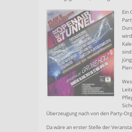
Ein 
Part
Durc
wird
Kale
sind
jüng
Pier
Wese
Leit
Pfle
Sich
Überzeugung nach von den Party-Orga
Da wäre an erster Stelle der Veransta