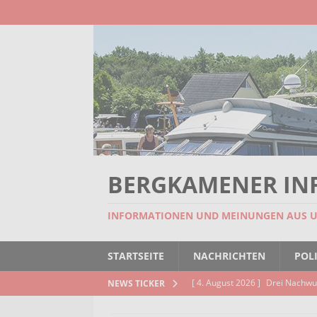
BERGKAMENER IN
INFORMATIONEN UND MEINUNGEN AUS 
STARTSEITE
NACHRICHTEN
POLI
[ 4. August 2026 ]
Blues mit He
NEWS TICKER
JAM
AKTUELLES