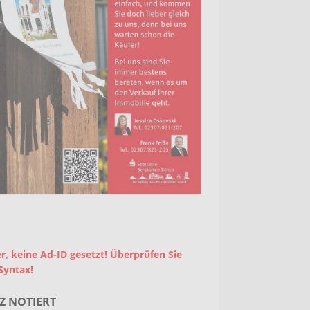
r, keine Ad-ID gesetzt! Überprüfen Sie
Syntax!
Z NOTIERT