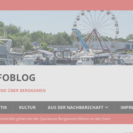
FOBLOG
UND ÜBER BERGKAMEN
TIK
KULTUR
AUS DER NACHBARSCHAFT
IMPR
rz, Seele und Slide-Gitarre: Saisonstart des Sparkassen GRAND