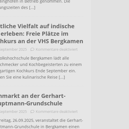
inghofen in Betrieb genommen. Die
ungszeiten des
[...]
tliche Vielfalt auf indische
 erleben: Freie Plätze im
hkurs an der VHS Bergkamen
 September 2025
Kommentare deaktiviert
Volkshochschule Bergkamen lädt alle
schmecker und Kochbegeisterten zu einem
igartigen Kochkurs Ende September ein.
en Sie eine kulinarische Reise
[...]
hmarkt an der Gerhart-
uptmann-Grundschule
 September 2025
Kommentare deaktiviert
eitag, 26.09.2025, veranstaltet die Gerhart-
tmann-Grundschule in Bergkamen einen