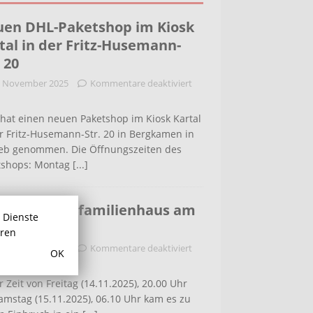
en DHL-Paketshop im Kiosk
tal in der Fritz-Husemann-
. 20
. November 2025
Kommentare deaktiviert
hat einen neuen Paketshop im Kiosk Kartal
r Fritz-Husemann-Str. 20 in Bergkamen in
ieb genommen. Die Öffnungszeiten des
tshops: Montag
[...]
bruch in Einfamilienhaus am
r Dienste
ldenweg
hren
. November 2025
Kommentare deaktiviert
OK
r Zeit von Freitag (14.11.2025), 20.00 Uhr
amstag (15.11.2025), 06.10 Uhr kam es zu