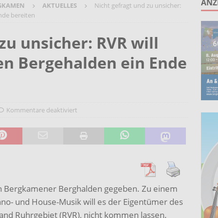
ANZ
GKAMEN
AKTUELLES
Nicht gefragt und zu unsicher:
 Berufsleben für 13 Nachwuchskräfte der Stadt Bergkamen
nde bereiten
zu unsicher: RVR will
n-Programm zeigt Wirkung: Bundestagsabgeordneter Oliver
en Bergehalden ein Ende
auptmann-Grundschule
AKTUELLES
 Zahlung in den Bädern der GSW Wasserwelt ab Donnerstag wieder
chskräfte gehen bei der Sparkasse Bergkamen-Bönen an den Start
Kommentare deaktiviert
den Bergkamener Berghalden gegeben. Zu einem
hno- und House-Musik will es der Eigentümer des
and Ruhrgebiet (RVR), nicht kommen lassen.