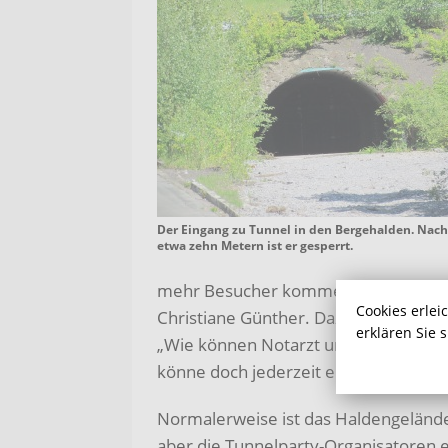
Der Eingang zu Tunnel in den Bergehalden. Nach
etwa zehn Metern ist er gesperrt.
mehr Besucher kommen nur 150. Ein 
Cookies erlei
Christiane Günther. Dazu gehört zum 
erklären Sie 
„Wie können Notarzt und Rettungswa
könne doch jederzeit ein Partygast ko
Normalerweise ist das Haldengelände 
aber die Tunnelparty-Organisatoren e