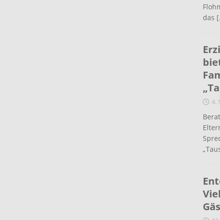
Flohm
das
[
Erz
bie
Fam
„Ta
4.
Berat
Elte
Spre
„Taus
Ent
Vie
Gäs