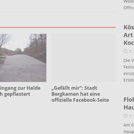
Wedd
Öffn
Kös
Art
Koc
9.
Die 
Fein
einz
Erleb
ingang zur Halde
„Gefällt mir“: Stadt
ch gepflastert
Bergkamen hat eine
Flo
offizielle Facebook-Seite
Ha
9.
Am Fr
Haup