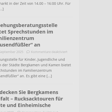
arkt in der Zeit von 14.00 – 16:00 Uhr. Für
...]
iehungsberatungsstelle
tet Sprechstunden im
ilienzentrum
usendfüßler“ an
 September 2025
Kommentare deaktiviert
ungsstelle für Kinder, Jugendliche und
rn der Städte Bergkamen und Kamen bietet
chstunden im Familienzentrum
endfüßler“ an. Es gibt eine
[...]
decken Sie Bergkamens
lfalt – Rucksacktouren für
te und Einheimische