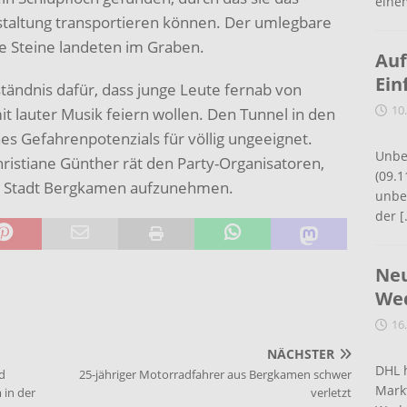
eine
taltung transportieren können. Der umlegbare
ße Steine landeten im Graben.
Auf
Ein
tändnis dafür, dass junge Leute fernab von
10
 lauter Musik feiern wollen. Den Tunnel in den
s Gefahrenpotenzials für völlig ungeeignet.
Unbe
Christiane Günther rät den Party-Organisatoren,
(09.1
er Stadt Bergkamen aufzunehmen.
unbef
der
[
Neu
Wed
16
NÄCHSTER
DHL 
rd
25-jähriger Motorradfahrer aus Bergkamen schwer
Mark
 in der
verletzt