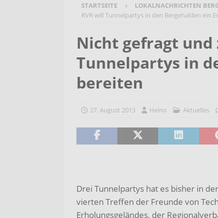
STARTSEITE
LOKALNACHRICHTEN BER
[ 4. August 2026 ]
Start in das
RVR will Tunnelpartys in den Bergehalden ein E
AKTUELLES
Nicht gefragt und 
[ 3. August 2026 ]
Startchance
Tunnelpartys in d
Kaczmarek besucht Gerhart-H
[ 5. August 2026 ]
Bargeldlose
bereiten
möglich
AKTUELLES
[ 4. August 2026 ]
Drei Nachwu
27. August 2013
Heino
Aktuelles
AKTUELLES
Drei Tunnelpartys hat es bisher in 
vierten Treffen der Freunde von Tec
Erholungsgeländes, der Regionalverb