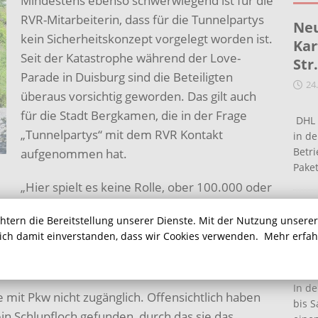
Mindestens ebenso schwerwiegend ist für die
RVR-Mitarbeiterin, dass für die Tunnelpartys
Neu
kein Sicherheitskonzept vorgelegt worden ist.
Kar
Seit der Katastrophe während der Love-
Str
Parade in Duisburg sind die Beteiligten
24
überaus vorsichtig geworden. Das gilt auch
für die Stadt Bergkamen, die in der Frage
DHL 
„Tunnelpartys“ mit dem RVR Kontakt
in de
Betr
aufgenommen hat.
Pake
„Hier spielt es keine Rolle, ober 100.000 oder
Sicherheitskonzept muss es geben“, betont
Ein
chtern die Bereitstellung unserer Dienste. Mit der Nutzung unsere
Beispiel eine schlüssige Antwort auf die Frage:
Ha
sich damit einverstanden, dass wir Cookies verwenden.
Mehr erfa
gen möglichst schnell zum Tunnel kommen?“ Es
16
llabieren, meint die RVR-Mitarbeiterin.
In de
mit Pkw nicht zugänglich. Offensichtlich haben
bis S
in Schlupfloch gefunden, durch das sie das