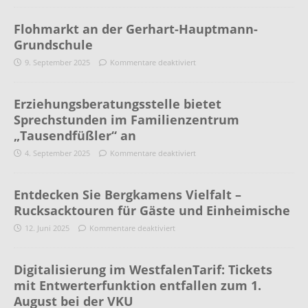
Flohmarkt an der Gerhart-Hauptmann-
Grundschule
9. September 2025
Kommentare deaktiviert
Erziehungsberatungsstelle bietet
Sprechstunden im Familienzentrum
„Tausendfüßler“ an
4. September 2025
Kommentare deaktiviert
Entdecken Sie Bergkamens Vielfalt –
Rucksacktouren für Gäste und Einheimische
12. Juni 2025
Kommentare deaktiviert
Digitalisierung im WestfalenTarif: Tickets
mit Entwerterfunktion entfallen zum 1.
August bei der VKU