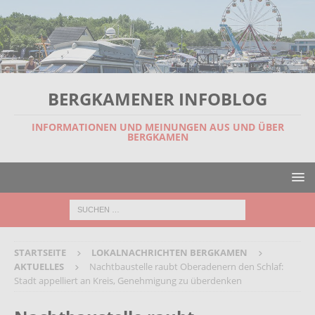
BERGKAMENER INFOBLOG
INFORMATIONEN UND MEINUNGEN AUS UND ÜBER
BERGKAMEN
STARTSEITE
LOKALNACHRICHTEN BERGKAMEN
AKTUELLES
Nachtbaustelle raubt Oberadenern den Schlaf:
Stadt appelliert an Kreis, Genehmigung zu überdenken