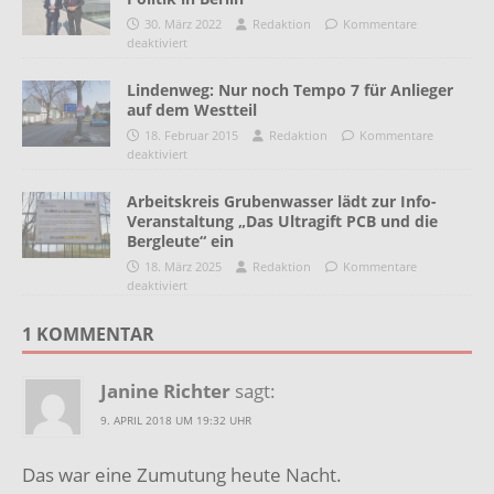
30. März 2022
Redaktion
Kommentare
deaktiviert
Lindenweg: Nur noch Tempo 7 für Anlieger
auf dem Westteil
18. Februar 2015
Redaktion
Kommentare
deaktiviert
Arbeitskreis Grubenwasser lädt zur Info-
Veranstaltung „Das Ultragift PCB und die
Bergleute“ ein
18. März 2025
Redaktion
Kommentare
deaktiviert
1 KOMMENTAR
Janine Richter
sagt:
9. APRIL 2018 UM 19:32 UHR
Das war eine Zumutung heute Nacht.