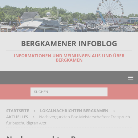
BERGKAMENER INFOBLOG
INFORMATIONEN UND MEINUNGEN AUS UND ÜBER
BERGKAMEN
STARTSEITE
LOKALNACHRICHTEN BERGKAMEN
AKTUELLES
Nach vergurkten Box-Meisterschaften: Freispruch
für beschuldigten Arzt