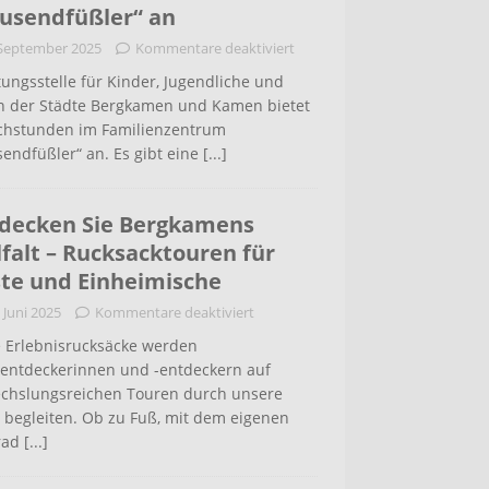
usendfüßler“ an
 September 2025
Kommentare deaktiviert
ungsstelle für Kinder, Jugendliche und
rn der Städte Bergkamen und Kamen bietet
chstunden im Familienzentrum
endfüßler“ an. Es gibt eine
[...]
decken Sie Bergkamens
lfalt – Rucksacktouren für
te und Einheimische
 Juni 2025
Kommentare deaktiviert
 Erlebnisrucksäcke werden
tentdeckerinnen und -entdeckern auf
chslungsreichen Touren durch unsere
 begleiten. Ob zu Fuß, mit dem eigenen
rad
[...]