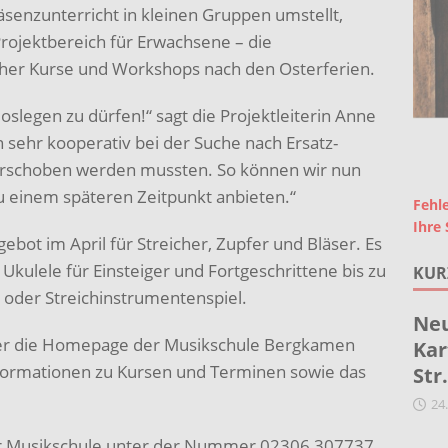
äsenzunterricht in kleinen Gruppen umstellt,
rojektbereich für Erwachsene – die
icher Kurse und Workshops nach den Osterferien.
loslegen zu dürfen!“ sagt die Projektleiterin Anne
ehr kooperativ bei der Suche nach Ersatz-
verschoben werden mussten. So können wir nun
u einem späteren Zeitpunkt anbieten.“
Fehle
Ihre 
gebot im April für Streicher, Zupfer und Bläser. Es
Ukulele für Einsteiger und Fortgeschrittene bis zu
KUR
 oder Streichinstrumentenspiel.
Neu
ber die Homepage der Musikschule Bergkamen
Kar
Informationen zu Kursen und Terminen sowie das
Str
24
 der Musikschule unter der Nummer 02306 307737