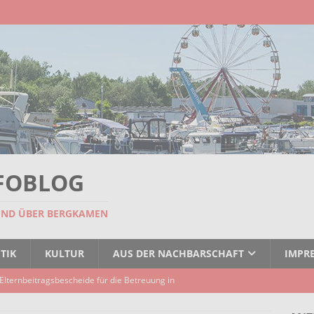
FOBLOG
UND ÜBER BERGKAMEN
TIK
KULTUR
AUS DER NACHBARSCHAFT
IMPR
Elternbeitragsbescheide für die Betreuung in
er Kindertagespflege verzögert sich
AKTUELLES