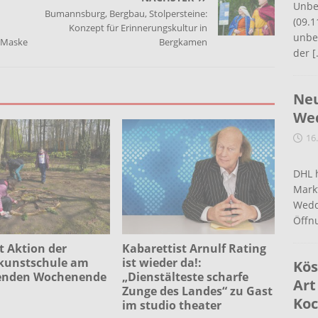
Unbe
Bumannsburg, Bergbau, Stolpersteine:
(09.1
Konzept für Erinnerungskultur in
unbef
 Maske
Bergkamen
der
[
Neu
Wed
16
DHL 
Mark
Wedd
Öffn
t Aktion der
Kabarettist Arnulf Rating
kunstschule am
ist wieder da!:
Kös
nden Wochenende
„Dienstälteste scharfe
Art
Zunge des Landes“ zu Gast
Koc
im studio theater