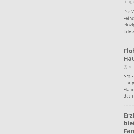
9.
Die 
Fein
einz
Erleb
Flo
Ha
9.
Am Fr
Haup
Flohm
das
[
Erz
bie
Fam