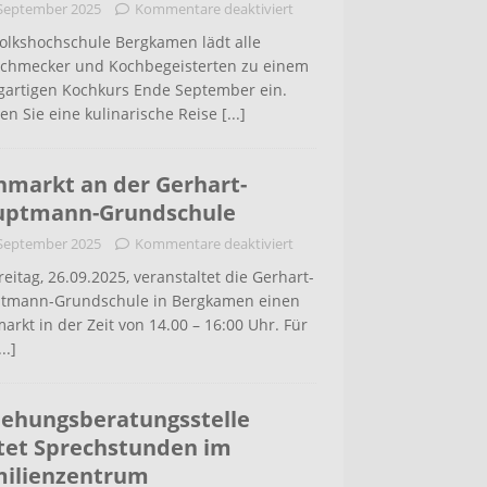
 September 2025
Kommentare deaktiviert
Volkshochschule Bergkamen lädt alle
schmecker und Kochbegeisterten zu einem
igartigen Kochkurs Ende September ein.
en Sie eine kulinarische Reise
[...]
hmarkt an der Gerhart-
uptmann-Grundschule
 September 2025
Kommentare deaktiviert
eitag, 26.09.2025, veranstaltet die Gerhart-
tmann-Grundschule in Bergkamen einen
arkt in der Zeit von 14.00 – 16:00 Uhr. Für
...]
iehungsberatungsstelle
tet Sprechstunden im
ilienzentrum