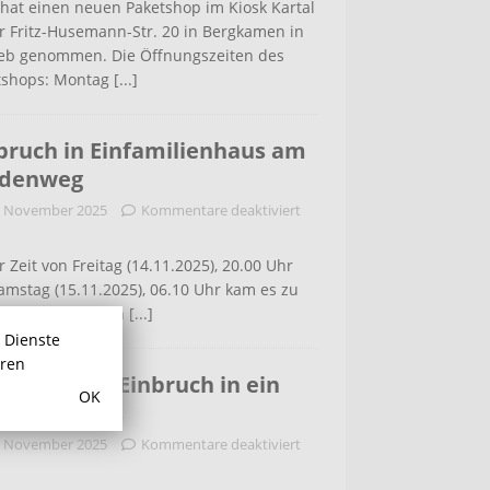
hat einen neuen Paketshop im Kiosk Kartal
r Fritz-Husemann-Str. 20 in Bergkamen in
ieb genommen. Die Öffnungszeiten des
tshops: Montag
[...]
bruch in Einfamilienhaus am
ldenweg
. November 2025
Kommentare deaktiviert
r Zeit von Freitag (14.11.2025), 20.00 Uhr
amstag (15.11.2025), 06.10 Uhr kam es zu
m Einbruch in ein
[...]
r Dienste
hren
 der Lette: Einbruch in ein
OK
familiehaus
. November 2025
Kommentare deaktiviert