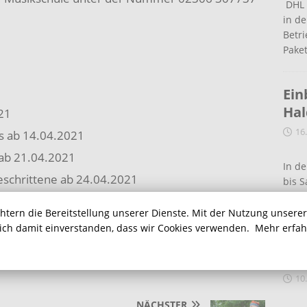
DHL 
in de
Betr
Pake
Ein
Ha
21
16
s ab 14.04.2021
 ab 21.04.2021
In de
geschrittene ab 24.04.2021
bis S
eine
chtern die Bereitstellung unserer Dienste. Mit der Nutzung unsere
sich damit einverstanden, dass wir Cookies verwenden.
Mehr erfa
Auf
Ein
10
NÄCHSTER