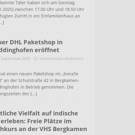
kannte Täter haben sich am Sonntag
1.2025) zwischen 17.00 Uhr und 18.50 Uhr
ugten Zutritt in ein Einfamilienhaus an
...]
er DHL Paketshop in
dinghofen eröffnet
. September 2025
Kommentare deaktiviert
hat einen neuen Paketshop im „bona’te
t“ an der Schulstraße 42 in Bergkamen-
inghofen in Betrieb genommen. Die
ungszeiten des
[...]
tliche Vielfalt auf indische
 erleben: Freie Plätze im
hkurs an der VHS Bergkamen