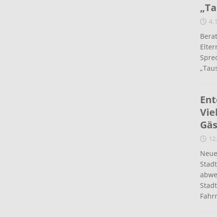
„Ta
4.
Berat
Elte
Spre
„Taus
Ent
Vie
Gäs
12.
Neue
Stad
abwe
Stadt
Fahr