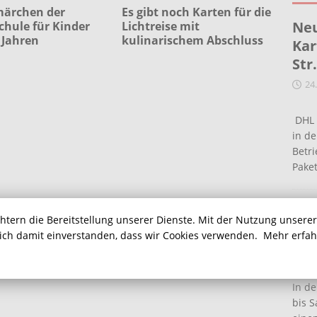
ärchen der
Es gibt noch Karten für die
Neu
hule für Kinder
Lichtreise mit
 Jahren
kulinarischem Abschluss
Kar
Str
24
DHL 
in de
Betr
Pake
Ein
chtern die Bereitstellung unserer Dienste. Mit der Nutzung unsere
Ha
sich damit einverstanden, dass wir Cookies verwenden.
Mehr erfa
16
In de
bis S