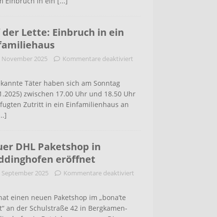
m Einbruch in ein
[...]
 der Lette: Einbruch in ein
familiehaus
. November 2025
Kommentare deaktiviert
kannte Täter haben sich am Sonntag
1.2025) zwischen 17.00 Uhr und 18.50 Uhr
ugten Zutritt in ein Einfamilienhaus an
...]
er DHL Paketshop in
dinghofen eröffnet
. September 2025
Kommentare deaktiviert
hat einen neuen Paketshop im „bona’te
t“ an der Schulstraße 42 in Bergkamen-