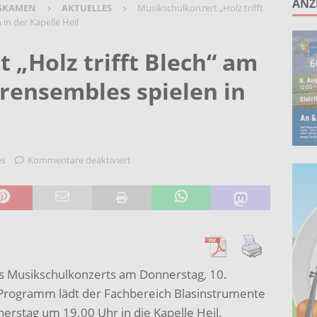
ANZ
GKAMEN
AKTUELLES
Musikschulkonzert „Holz trifft
ruppe lädt zum gemeinsamen Singen ein!
AKTUELLES
in der Kapelle Heil
anstaltung „60 Jahre Stadt Bergkamen“ am 8. August auf der
 „Holz trifft Blech“ am
KTUELLES
rensembles spielen in
Wohnberatung im Gemeindebüro an der Christuskirche in Rünthe
ie – Kunst vor Ort 2026: Letzte Plätze bei Stein- oder
UELLES
es
Kommentare deaktiviert
des Musikschulkonzerts am Donnerstag, 10.
 Programm lädt der Fachbereich Blasinstrumente
stag um 19.00 Uhr in die Kapelle Heil,