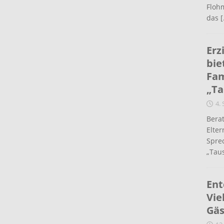
Flohm
das
[
Erz
bie
Fam
„Ta
4.
Berat
Elte
Spre
„Taus
Ent
Vie
Gäs