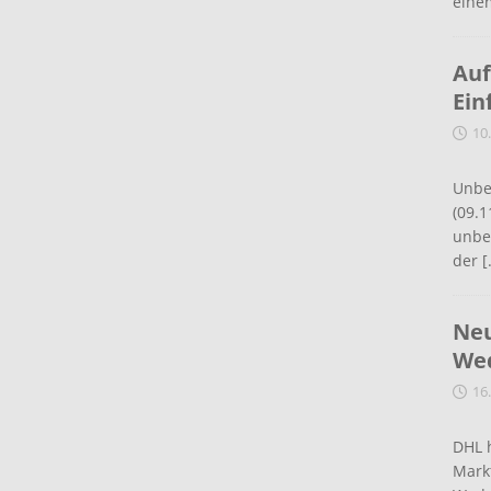
eine
Auf
Ein
10
Unbe
(09.1
unbef
der
[
Neu
Wed
16
DHL 
Mark