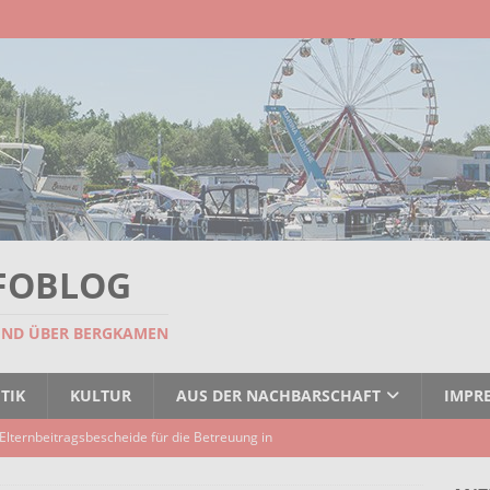
FOBLOG
UND ÜBER BERGKAMEN
TIK
KULTUR
AUS DER NACHBARSCHAFT
IMPR
Elternbeitragsbescheide für die Betreuung in
er Kindertagespflege verzögert sich
AKTUELLES