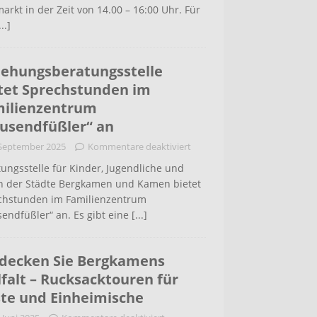
arkt in der Zeit von 14.00 – 16:00 Uhr. Für
...]
iehungsberatungsstelle
tet Sprechstunden im
ilienzentrum
usendfüßler“ an
 September 2025
Kommentare deaktiviert
ungsstelle für Kinder, Jugendliche und
rn der Städte Bergkamen und Kamen bietet
chstunden im Familienzentrum
endfüßler“ an. Es gibt eine
[...]
decken Sie Bergkamens
lfalt – Rucksacktouren für
te und Einheimische