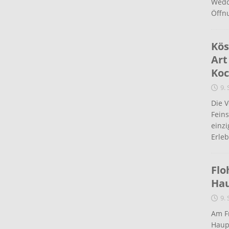
Wedd
Öffn
Kös
Art
Koc
9.
Die 
Fein
einz
Erleb
Flo
Ha
9.
Am Fr
Haup