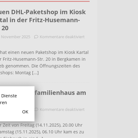
en DHL-Paketshop im Kiosk
tal in der Fritz-Husemann-
. 20
. November 2025
Kommentare deaktiviert
hat einen neuen Paketshop im Kiosk Kartal
r Fritz-Husemann-Str. 20 in Bergkamen in
ieb genommen. Die Öffnungszeiten des
tshops: Montag
[...]
bruch in Einfamilienhaus am
r Dienste
ldenweg
hren
. November 2025
Kommentare deaktiviert
OK
r Zeit von Freitag (14.11.2025), 20.00 Uhr
amstag (15.11.2025), 06.10 Uhr kam es zu