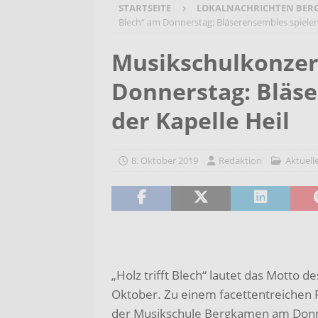
STARTSEITE
LOKALNACHRICHTEN BER
[ 7. August 2026 ]
Selbsthilfeg
Blech“ am Donnerstag: Bläserensembles spielen 
[ 7. August 2026 ]
Jubiläumsver
Musikschulkonzert
Bergehalde „Großes Holz“
A
Donnerstag: Bläse
[ 6. August 2026 ]
Pflege- und 
AKTUELLES
der Kapelle Heil
[ 7. August 2026 ]
Sommerakadem
Holzbildhauerei sichern!
AKT
8. Oktober 2019
Redaktion
Aktuell
„Holz trifft Blech“ lautet das Motto 
Oktober. Zu einem facettentreichen
der Musikschule Bergkamen am Donner