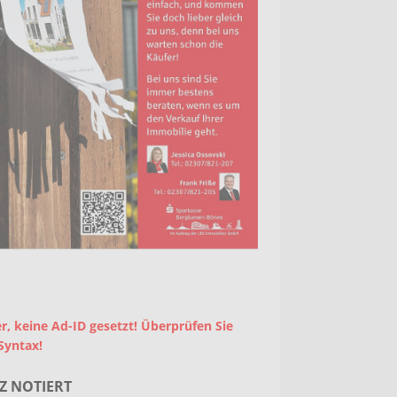
r, keine Ad-ID gesetzt! Überprüfen Sie
Syntax!
Z NOTIERT