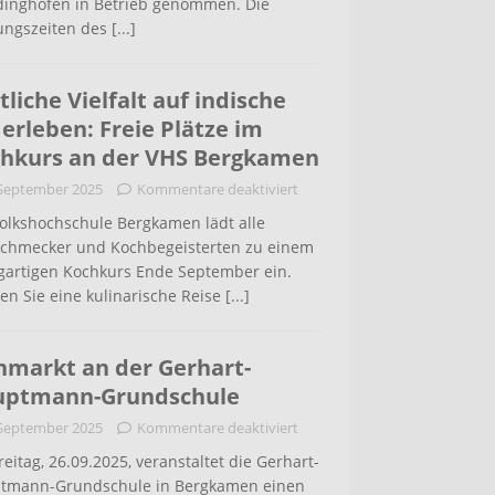
inghofen in Betrieb genommen. Die
ungszeiten des
[...]
tliche Vielfalt auf indische
 erleben: Freie Plätze im
hkurs an der VHS Bergkamen
 September 2025
Kommentare deaktiviert
Volkshochschule Bergkamen lädt alle
schmecker und Kochbegeisterten zu einem
igartigen Kochkurs Ende September ein.
en Sie eine kulinarische Reise
[...]
hmarkt an der Gerhart-
uptmann-Grundschule
 September 2025
Kommentare deaktiviert
eitag, 26.09.2025, veranstaltet die Gerhart-
tmann-Grundschule in Bergkamen einen