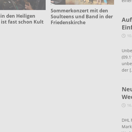
eine
Sommerkonzert mit den
in den Heiligen
Soulteens und Band in der
Auf
ist fast schon Kult
Friedenskirche
Ein
10
Unbe
(09.1
unbef
der
[
Neu
Wed
16
DHL 
Mark