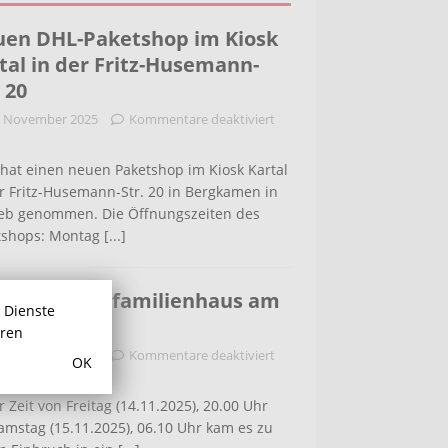
en DHL-Paketshop im Kiosk
tal in der Fritz-Husemann-
. 20
. November 2025
Kommentare deaktiviert
hat einen neuen Paketshop im Kiosk Kartal
r Fritz-Husemann-Str. 20 in Bergkamen in
ieb genommen. Die Öffnungszeiten des
tshops: Montag
[...]
bruch in Einfamilienhaus am
r Dienste
ldenweg
hren
. November 2025
Kommentare deaktiviert
OK
r Zeit von Freitag (14.11.2025), 20.00 Uhr
amstag (15.11.2025), 06.10 Uhr kam es zu