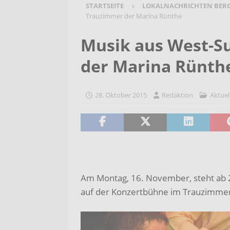
STARTSEITE
LOKALNACHRICHTEN BER
[ 7. August 2026 ]
Selbsthilfeg
Trauzimmer der Marina Rünthe
[ 7. August 2026 ]
Jubiläumsver
Musik aus West-S
Bergehalde „Großes Holz“
A
der Marina Rünth
[ 6. August 2026 ]
Pflege- und 
AKTUELLES
28. Oktober 2015
Redaktion
Aktuel
[ 7. August 2026 ]
Sommerakadem
Holzbildhauerei sichern!
AKT
Am Montag, 16. November, steht ab 2
auf der Konzertbühne im Trauzimmer