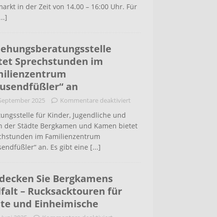
arkt in der Zeit von 14.00 – 16:00 Uhr. Für
...]
iehungsberatungsstelle
tet Sprechstunden im
ilienzentrum
usendfüßler“ an
 September 2025
Kommentare deaktiviert
ungsstelle für Kinder, Jugendliche und
rn der Städte Bergkamen und Kamen bietet
chstunden im Familienzentrum
endfüßler“ an. Es gibt eine
[...]
decken Sie Bergkamens
lfalt – Rucksacktouren für
te und Einheimische