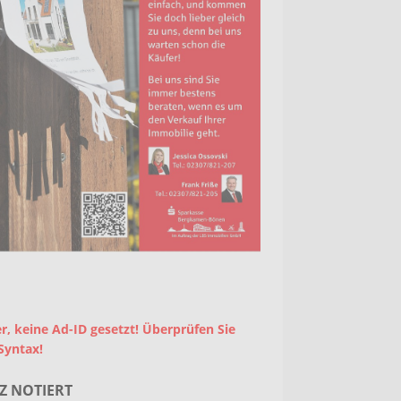
r, keine Ad-ID gesetzt! Überprüfen Sie
Syntax!
Z NOTIERT