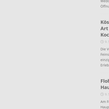
Wedd
Öffn
Kös
Art
Koc
9.
Die 
Fein
einz
Erleb
Flo
Ha
9.
Am Fr
Haup