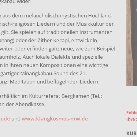
gkabau wider.
en aus dem melancholisch-mystischen Hochland-
isch-religiösen Liedern und der Musikkultur der
 gilt. Sie spielen auf traditionellen Instrumenten
nang) oder der Zither Kecapi, entwickeln
weiter oder erfinden ganz neue, wie zum Beispiel
mholz. Auch lokale Dialekte und spezielle
n in ihren neuen Kompositionen eine wichtige
nzigartiger Minangkabau-Sound des 21.
anz, Meditation und beflügelnden Liedern.
erhältlich im Kulturreferat Bergkamen (Tel.:
an der Abendkasse!
Fehle
n.de
und
www.klangkosmos-nrw.de
Ihre 
KUR