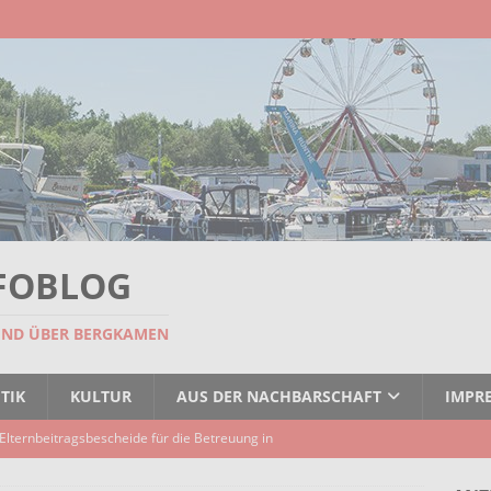
FOBLOG
UND ÜBER BERGKAMEN
TIK
KULTUR
AUS DER NACHBARSCHAFT
IMPR
Elternbeitragsbescheide für die Betreuung in
er Kindertagespflege verzögert sich
AKTUELLES