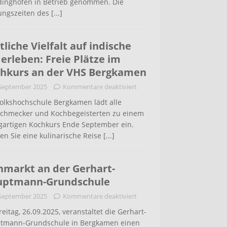
inghofen in Betrieb genommen. Die
ungszeiten des
[...]
tliche Vielfalt auf indische
 erleben: Freie Plätze im
hkurs an der VHS Bergkamen
 September 2025
Kommentare deaktiviert
Volkshochschule Bergkamen lädt alle
schmecker und Kochbegeisterten zu einem
igartigen Kochkurs Ende September ein.
en Sie eine kulinarische Reise
[...]
hmarkt an der Gerhart-
uptmann-Grundschule
 September 2025
Kommentare deaktiviert
eitag, 26.09.2025, veranstaltet die Gerhart-
tmann-Grundschule in Bergkamen einen