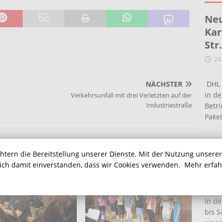
Neu
Kar
Str
24
NÄCHSTER
DHL 
in de
Verkehrsunfall mit drei Verletzten auf der
Industriestraße
Betr
Pake
Ein
chtern die Bereitstellung unserer Dienste. Mit der Nutzung unsere
Ha
sich damit einverstanden, dass wir Cookies verwenden.
Mehr erfa
16
In de
bis S