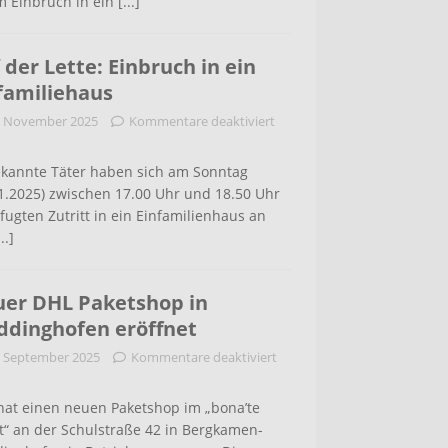
m Einbruch in ein
[...]
 der Lette: Einbruch in ein
familiehaus
. November 2025
Kommentare deaktiviert
kannte Täter haben sich am Sonntag
1.2025) zwischen 17.00 Uhr und 18.50 Uhr
ugten Zutritt in ein Einfamilienhaus an
...]
er DHL Paketshop in
dinghofen eröffnet
. September 2025
Kommentare deaktiviert
hat einen neuen Paketshop im „bona’te
t“ an der Schulstraße 42 in Bergkamen-