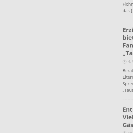
Flohm
das
[
Erz
bie
Fam
„Ta
4.
Berat
Elte
Spre
„Taus
Ent
Vie
Gäs