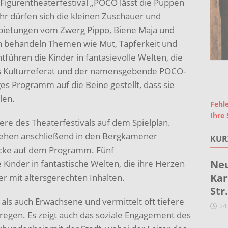
le Figurentheaterfestival „POCO lässt die Puppen
ahr dürfen sich die kleinen Zuschauer und
bietungen vom Zwerg Pippo, Biene Maja und
n behandeln Themen wie Mut, Tapferkeit und
führen die Kinder in fantasievolle Welten, die
as Kulturreferat und der namensgebende POCO-
ges Programm auf die Beine gestellt, dass sie
len.
Fehle
Ihre 
ere des Theaterfestivals auf dem Spielplan.
stehen anschließend in den Bergkamener
KUR
ücke auf dem Programm. Fünf
Kinder in fantastische Welten, die ihre Herzen
Neu
Kar
r mit altersgerechten Inhalten.
Str
 als auch Erwachsene und vermittelt oft tiefere
24
egen. Es zeigt auch das soziale Engagement des