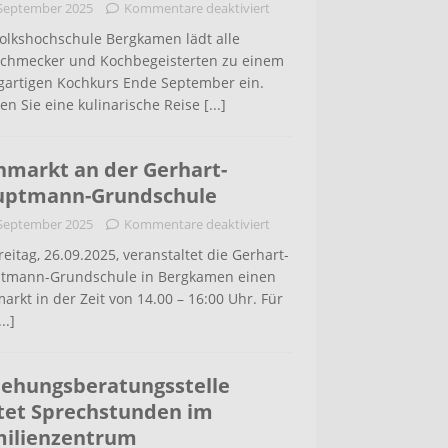
 September 2025
Kommentare deaktiviert
Volkshochschule Bergkamen lädt alle
schmecker und Kochbegeisterten zu einem
igartigen Kochkurs Ende September ein.
en Sie eine kulinarische Reise
[...]
hmarkt an der Gerhart-
uptmann-Grundschule
 September 2025
Kommentare deaktiviert
eitag, 26.09.2025, veranstaltet die Gerhart-
tmann-Grundschule in Bergkamen einen
arkt in der Zeit von 14.00 – 16:00 Uhr. Für
...]
iehungsberatungsstelle
tet Sprechstunden im
ilienzentrum