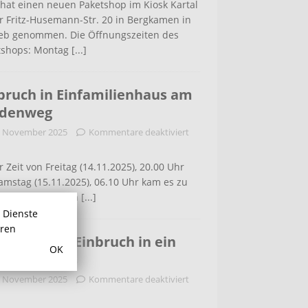
hat einen neuen Paketshop im Kiosk Kartal
r Fritz-Husemann-Str. 20 in Bergkamen in
ieb genommen. Die Öffnungszeiten des
tshops: Montag
[...]
bruch in Einfamilienhaus am
ldenweg
. November 2025
Kommentare deaktiviert
r Zeit von Freitag (14.11.2025), 20.00 Uhr
amstag (15.11.2025), 06.10 Uhr kam es zu
m Einbruch in ein
[...]
r Dienste
hren
 der Lette: Einbruch in ein
OK
familiehaus
. November 2025
Kommentare deaktiviert