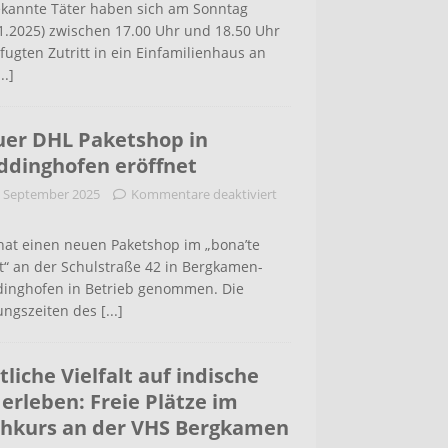
kannte Täter haben sich am Sonntag
1.2025) zwischen 17.00 Uhr und 18.50 Uhr
ugten Zutritt in ein Einfamilienhaus an
...]
er DHL Paketshop in
dinghofen eröffnet
. September 2025
Kommentare deaktiviert
hat einen neuen Paketshop im „bona’te
t“ an der Schulstraße 42 in Bergkamen-
inghofen in Betrieb genommen. Die
ungszeiten des
[...]
tliche Vielfalt auf indische
 erleben: Freie Plätze im
hkurs an der VHS Bergkamen