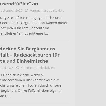
usendfüßler“ an
 September 2025
Kommentare deaktiviert
ungsstelle für Kinder, Jugendliche und
rn der Städte Bergkamen und Kamen bietet
chstunden im Familienzentrum
endfüßler“ an. Es gibt eine
[...]
decken Sie Bergkamens
lfalt – Rucksacktouren für
te und Einheimische
 Juni 2025
Kommentare deaktiviert
 Erlebnisrucksäcke werden
tentdeckerinnen und -entdeckern auf
chslungsreichen Touren durch unsere
 begleiten. Ob zu Fuß, mit dem eigenen
rad
[...]