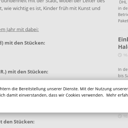
ndenheit mit der Stadt, wobei der Leiter des
DHL 
wie wichtig es ist, Kinder früh mit Kunst und
in de
Betr
Pake
m Jahr mit dabei:
Ein
) mit den Stücken:
Ha
16
In de
R.) mit den Stücken:
bis S
eine
chtern die Bereitstellung unserer Dienste. Mit der Nutzung unsere
sich damit einverstanden, dass wir Cookies verwenden.
Mehr erfa
Auf
g) mit den Stücken:
Ein
10
 den Stücken: