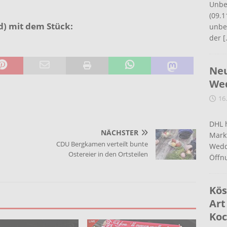
Unbe
(09.1
d) mit dem Stück:
unbef
der
[
Neu
Wed
16
DHL 
NÄCHSTER
Mark
CDU Bergkamen verteilt bunte
Wedd
Ostereier in den Ortsteilen
Öffn
Kös
Art
Koc