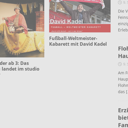
9.
Die 
Fein
einz
Erleb
Fußball-Weltmeister-
Kabarett mit David Kadel
Flo
Ha
der ab 3: Das
9.
 landet im studio
Am Fr
r
Haup
Flohm
das
[
Erz
bie
Fam