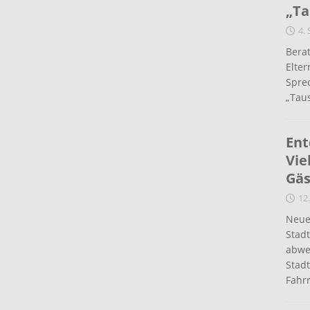
„Ta
4.
Berat
Elte
Spre
„Taus
Ent
Vie
Gäs
12.
Neue
Stad
abwe
Stadt
Fahr