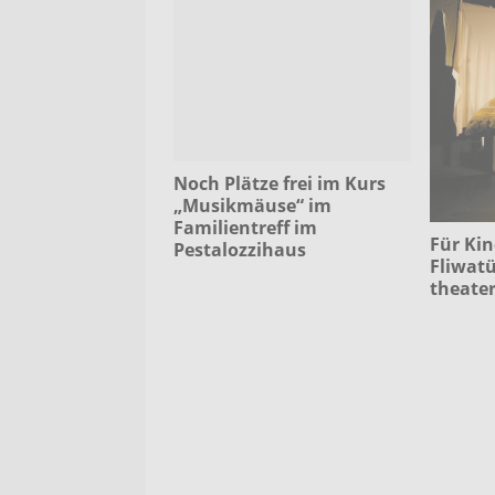
Noch Plätze frei im Kurs
„Musikmäuse“ im
Familientreff im
Für Kin
Pestalozzihaus
Fliwatü
theate