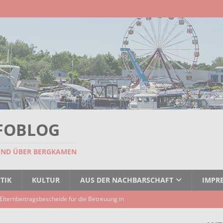
FOBLOG
UND ÜBER BERGKAMEN
TIK
KULTUR
AUS DER NACHBARSCHAFT
IMPR
Elternbeitragsbescheide für die Betreuung in
er Kindertagespflege verzögert sich
AKTUELLES