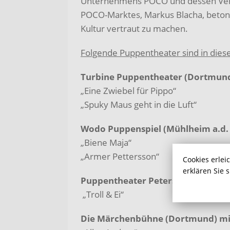
Unternehmens POCO und dessen Verbu
POCO-Marktes, Markus Blacha, betont, 
Kultur vertraut zu machen.
Folgende Puppentheater sind in diese
Turbine Puppentheater (Dortmund
„Eine Zwiebel für Pippo“
„Spuky Maus geht in die Luft“
Wodo Puppenspiel (Mühlheim a.d. 
„Biene Maja“
„Armer Pettersson“
Cookies erlei
erklären Sie 
Puppentheater Petersilie (Duisbur
„Troll & Ei“
Die Märchenbühne (Dortmund) mit