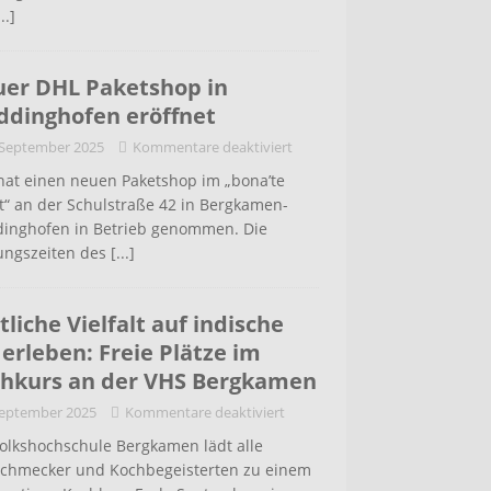
...]
er DHL Paketshop in
dinghofen eröffnet
 September 2025
Kommentare deaktiviert
hat einen neuen Paketshop im „bona’te
t“ an der Schulstraße 42 in Bergkamen-
inghofen in Betrieb genommen. Die
ungszeiten des
[...]
tliche Vielfalt auf indische
 erleben: Freie Plätze im
hkurs an der VHS Bergkamen
September 2025
Kommentare deaktiviert
Volkshochschule Bergkamen lädt alle
schmecker und Kochbegeisterten zu einem