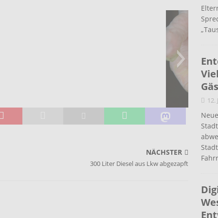
Elte
Spre
„Taus
Ent
Vie
Gäs
12.
Handwerker5
Neue
Stad
abwe
Stadt
NÄCHSTER
Fahr
300 Liter Diesel aus Lkw abgezapft
Dig
Wes
ndwerker11
ndwerker17
ndwerker15
ndwerker13
andwerker4
andwerker3
andwerker1
andwerker7
andwerker2
Ent