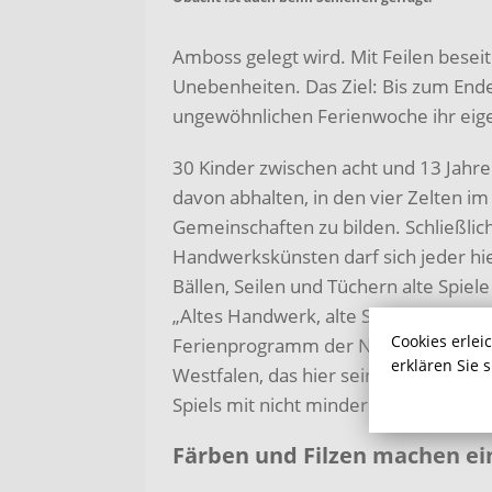
Amboss gelegt wird. Mit Feilen besei
Unebenheiten. Das Ziel: Bis zum Ende
ungewöhnlichen Ferienwoche ihr eig
30 Kinder zwischen acht und 13 Jahr
davon abhalten, in den vier Zelten i
Gemeinschaften zu bilden. Schließlich 
Handwerkskünsten darf sich jeder hi
Bällen, Seilen und Tüchern alte Spie
„Altes Handwerk, alte Spiele – neu e
Cookies erlei
Ferienprogramm der Naturförderung
erklären Sie 
Westfalen, das hier seine zweite Aufl
Spiels mit nicht minder großem Erfol
Färben und Filzen machen e