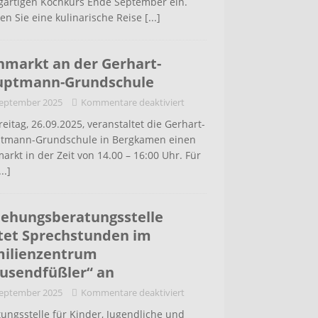
igartigen Kochkurs Ende September ein.
en Sie eine kulinarische Reise
[...]
hmarkt an der Gerhart-
uptmann-Grundschule
September 2025
Kommentare deaktiviert
eitag, 26.09.2025, veranstaltet die Gerhart-
tmann-Grundschule in Bergkamen einen
arkt in der Zeit von 14.00 – 16:00 Uhr. Für
...]
iehungsberatungsstelle
tet Sprechstunden im
ilienzentrum
usendfüßler“ an
September 2025
Kommentare deaktiviert
ungsstelle für Kinder, Jugendliche und