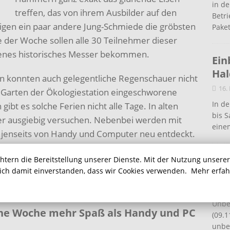
in de
treffen, das von ihrem Ausbilder auf den
Betr
tigen ein paar andere Jung-Schmiede die gröbsten
Pake
 der Woche sollen alle 30 Teilnehmer dieser
enes historisches Messer bekommen.
Ein
Ha
en konnten auch gelegentliche Regenschauer nicht
16.
m Garten der Ökologiestation eingeschworene
In de
gibt es solche Ferien nicht alle Tage. In alten
bis S
er ausgiebig versuchen. Nebenbei werden mit
eine
le jenseits von Handy und Computer neu entdeckt.
ntdecken“ heißt deshalb auch das
Auf
chtern die Bereitstellung unserer Dienste. Mit der Nutzung unsere
sgesellschaft und des Umweltzentrums
sich damit einverstanden, dass wir Cookies verwenden.
Mehr erfa
Ein
age erlebt. Als Nachfolgerin des historischen
g.
10.
Unbe
ine Woche mehr Spaß als Handy und PC
(09.1
unbef