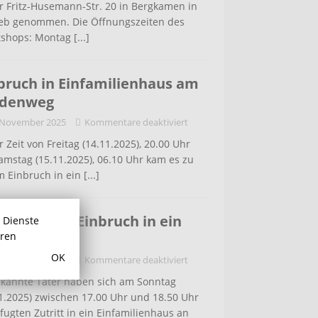
r Fritz-Husemann-Str. 20 in Bergkamen in
ieb genommen. Die Öffnungszeiten des
tshops: Montag
[...]
bruch in Einfamilienhaus am
ldenweg
 November 2025
Kommentare deaktiviert
r Zeit von Freitag (14.11.2025), 20.00 Uhr
amstag (15.11.2025), 06.10 Uhr kam es zu
m Einbruch in ein
[...]
 der Lette: Einbruch in ein
r Dienste
hren
familiehaus
OK
 November 2025
Kommentare deaktiviert
kannte Täter haben sich am Sonntag
1.2025) zwischen 17.00 Uhr und 18.50 Uhr
ugten Zutritt in ein Einfamilienhaus an