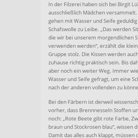
In der Filzerei haben sich bei Birgit 
ausschließlich Mädchen versammelt. 
gehen mit Wasser und Seife geduldig
Schafswolle zu Leibe. „Das werden Sit
die wir bei unserem morgendlichen Si
verwenden werden“, erzählt die klei
Gruppe stolz. Die Kissen werden auc
zuhause richtig praktisch sein. Bis dah
aber noch ein weiter Weg. Immer wie
Wasser und Seife gefragt, um eine Sc
nach der anderen vollenden zu könn
Bei den Färbern ist derweil wissensch
vorher, dass Brennnesseln Stoffen un
noch: „Rote Beete gibt rote Farbe, Z
braun und Stockrosen blau“, wissen di
Damit das alles auch klappt, müssen 