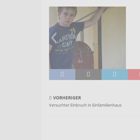
ker9
VORHERIGER
Versuchter Einbruch in Einfamilienhaus
Ha
Ha
Ha
Ha
H
H
H
H
H