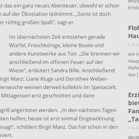
einz
ist das ein ganz neues Abenteuer, obwohl er schon
Erleb
 auf der Ökostation teilnimmt. „Sonst ist doch
r richtig großen Spaß“, sagt er.
Flo
Ha
Im übernächsten Zelt entstehen gerade
Würfel, Froschkönige, kleine Boote und
9. 
andere Kunstwerke aus Ton. „Die brennen wir
Am Fr
Haup
anschließend im offenen Feuer auf der
Flohm
Wiese“, erläutert Sandra Bille. Anschließend
das
[
Birgit Manz, Liane Kluge und Dorothee Weber-
rienwoche weinen derweil kollektiv im Speisezelt.
Erz
Mittagessen erst geschnitten und dann
bie
ngrill angeröstet werden. „In den nächsten Tagen
Fam
ten helfen, heute ist erst einmal Eingewöhnung
„Ta
agt“, schildert Birgit Manz. Das hat schon in den
4. 
niert.
Berat