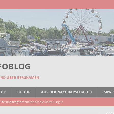
FOBLOG
UND ÜBER BERGKAMEN
TIK
KULTUR
AUS DER NACHBARSCHAFT
IMPR
ruppe lädt zum gemeinsamen Singen ein!
AKTUELLES
anstaltung „60 Jahre Stadt Bergkamen“ am 8. August auf der