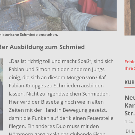
 historische Schmiede entstehen.
der Ausbildung zum Schmied
„Das ist richtig toll und macht Spaß“, sind sich
Fehle
Ihre 
Fabian und Simon mit den anderen Jungs
einig, die sich an diesem Morgen von Olaf
KUR
Fabian-Knöpges zu Schmieden ausbilden
lassen. Nicht zu irgendwelchen Schmieden.
Neu
Hier wird der Blasebalg noch wie in alten
Kar
Zeiten mit der Hand in Bewegung gesetzt,
Str
damit die Funken auf der kleinen Feuerstelle
24.
fliegen. Ein anderes Duo muss mit den
DHL 
Hämmern ganz exakt das glühende Eisen