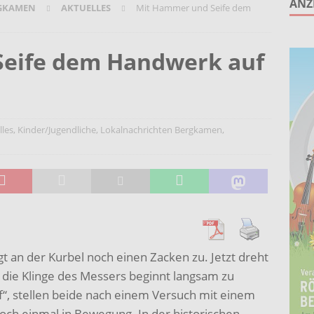
ANZ
GKAMEN
AKTUELLES
Mit Hammer und Seife dem
KTUELLES
Wohnberatung im Gemeindebüro an der Christuskirche in Rünthe
eife dem Handwerk auf
ie – Kunst vor Ort 2026: Letzte Plätze bei Stein- oder
UELLES
lles
,
Kinder/Jugendliche
,
Lokalnachrichten Bergkamen
,
Elternbeitragsbescheide für die Betreuung in
er Kindertagespflege verzögert sich
AKTUELLES
egt an der Kurbel noch einen Zacken zu. Jetzt dreht
d die Klinge des Messers beginnt langsam zu
arf“, stellen beide nach einem Versuch mit einem
och einmal in Bewegung. In der historischen