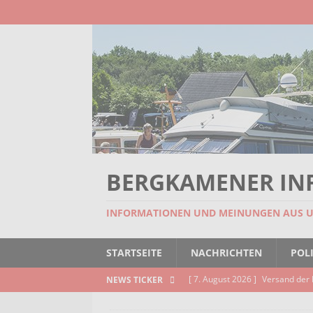
BERGKAMENER IN
INFORMATIONEN UND MEINUNGEN AUS 
STARTSEITE
NACHRICHTEN
POLI
[ 7. August 2026 ]
Selbsthilfeg
NEWS TICKER
[ 7. August 2026 ]
Jubiläumsver