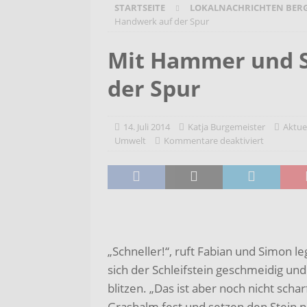
STARTSEITE
LOKALNACHRICHTEN BER
Bergehalde „Großes Holz“
A
Handwerk auf der Spur
[ 6. August 2026 ]
Pflege- und 
Mit Hammer und S
AKTUELLES
der Spur
[ 7. August 2026 ]
Sommerakadem
Holzbildhauerei sichern!
AKT
14. Juli 2014
Katja Burgemeister
Aktue
[ 7. August 2026 ]
Versand der 
Umwelt
Kommentare deaktiviert
Kindertageseinrichtungen und d
„Schneller!“, ruft Fabian und Simon l
sich der Schleifstein geschmeidig un
blitzen. „Das ist aber noch nicht sch
Grashalm fest und setzen den Stein n