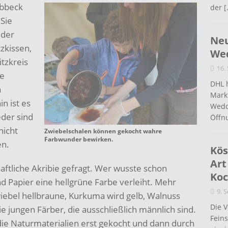
Lübbeck
der
[
Sie
 der
Neu
zkissen,
Wed
tzkreis
16.
ne
DHL 
h
Mark
in ist es
Wedd
der sind
Öffn
hicht
Zwiebelschalen können gekocht wahre
Farbwunder bewirken.
en.
Kös
Art
aftliche Akribie gefragt. Wer wusste schon
Koc
d Papier eine hellgrüne Farbe verleiht. Mehr
9. 
wiebel hellbraune, Kurkuma wird gelb, Walnuss
Die 
e jungen Färber, die ausschließlich männlich sind.
Fein
die Naturmaterialien erst gekocht und dann durch