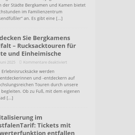
rn der Städte Bergkamen und Kamen bietet
chstunden im Familienzentrum
endfüßler“ an. Es gibt eine
[...]
decken Sie Bergkamens
lfalt – Rucksacktouren für
te und Einheimische
 Juni 2025
Kommentare deaktiviert
 Erlebnisrucksäcke werden
tentdeckerinnen und -entdeckern auf
chslungsreichen Touren durch unsere
 begleiten. Ob zu Fuß, mit dem eigenen
rad
[...]
italisierung im
tfalenTarif: Tickets mit
werterfunktion entfallen