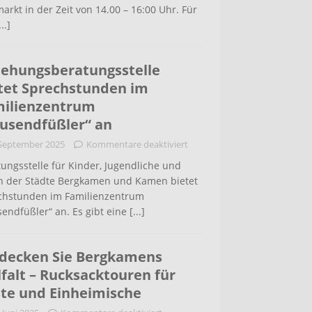
arkt in der Zeit von 14.00 – 16:00 Uhr. Für
...]
iehungsberatungsstelle
tet Sprechstunden im
ilienzentrum
usendfüßler“ an
 September 2025
Kommentare deaktiviert
ungsstelle für Kinder, Jugendliche und
rn der Städte Bergkamen und Kamen bietet
chstunden im Familienzentrum
endfüßler“ an. Es gibt eine
[...]
decken Sie Bergkamens
lfalt – Rucksacktouren für
te und Einheimische