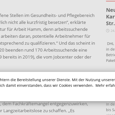
Neu
ffene Stellen im Gesundheits- und Pflegebereich
Kar
ch nicht alle kurzfristig besetzen“, erklärte
Str
ntur für Arbeit Hamm, denn arbeitssuchende
24
 arbeiten daran, potentielle Arbeitnehmer für
tsprechend zu qualifizieren.“ Und das scheint in
DHL 
in de
 2020 beenden rund 170 Arbeitssuchende eine
Betr
bereits in 2019), die vom Jobcenter oder der
Pake
“, ergänzte der Jobcenter-Geschäftsführer Uwe
Ein
chtern die Bereitstellung unserer Dienste. Mit der Nutzung unsere
: „Wir müssen gemeinsam am Ball bleiben und das
Ha
sich damit einverstanden, dass wir Cookies verwenden.
Mehr erfa
kus stellen.“ Die Durchführung von solchen
16
 diesem Zusammenhang absolut notwendig.
um, dem Fachkräftemangel entgegenzuwirken,
In de
bis S
 Langzeitarbeitslose zu schaffen. „Es