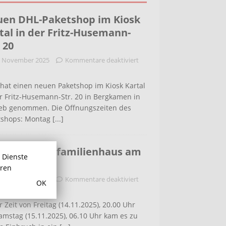
en DHL-Paketshop im Kiosk
tal in der Fritz-Husemann-
. 20
. November 2025
Kommentare deaktiviert
hat einen neuen Paketshop im Kiosk Kartal
r Fritz-Husemann-Str. 20 in Bergkamen in
ieb genommen. Die Öffnungszeiten des
tshops: Montag
[...]
bruch in Einfamilienhaus am
r Dienste
ldenweg
hren
. November 2025
Kommentare deaktiviert
OK
r Zeit von Freitag (14.11.2025), 20.00 Uhr
amstag (15.11.2025), 06.10 Uhr kam es zu