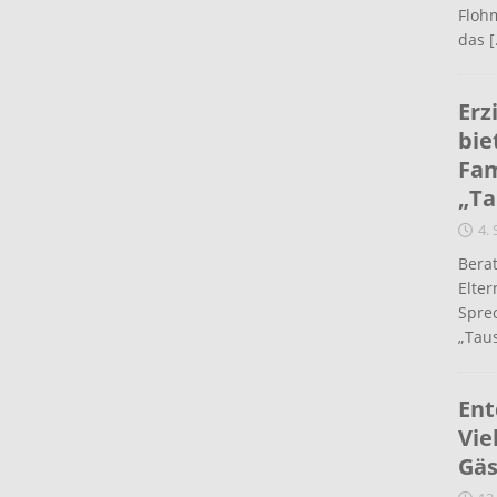
Flohm
das
[
Erz
bie
Fam
„Ta
4.
Berat
Elte
Spre
„Taus
Ent
Vie
Gäs