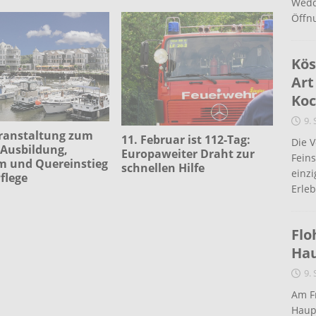
Wedd
Öffn
Kös
Art
Koc
9.
eranstaltung zum
11. Februar ist 112-Tag:
Die 
Ausbildung,
Europaweiter Draht zur
Fein
m und Quereinstieg
schnellen Hilfe
einz
Pflege
Erleb
Flo
Ha
9.
Am Fr
Haup