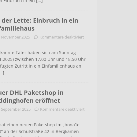
m Einbruch in ein
[...]
 der Lette: Einbruch in ein
familiehaus
. November 2025
Kommentare deaktiviert
kannte Täter haben sich am Sonntag
1.2025) zwischen 17.00 Uhr und 18.50 Uhr
ugten Zutritt in ein Einfamilienhaus an
...]
er DHL Paketshop in
dinghofen eröffnet
. September 2025
Kommentare deaktiviert
hat einen neuen Paketshop im „bona’te
t“ an der Schulstraße 42 in Bergkamen-