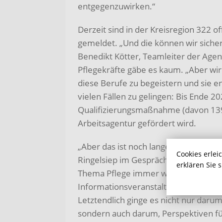
entgegenzuwirken.“
Derzeit sind in der Kreisregion 322 o
gemeldet. „Und die können wir sicherli
Benedikt Kötter, Teamleiter der Age
Pflegekräfte gäbe es kaum. „Aber wir
diese Berufe zu begeistern und sie en
vielen Fällen zu gelingen: Bis Ende
Qualifizierungsmaßnahme (davon 139 
Arbeitsagentur gefördert wird.
„Aber das ist noch lange nicht genug
Cookies erlei
Ringelsiep im Gespräch und erklärte
erklären Sie 
Thema Pflege immer wieder in den Fo
Informationsveranstaltungen sei in
Letztendlich ginge es nicht nur dar
sondern auch darum, Perspektiven für