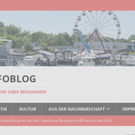
FOBLOG
UND ÜBER BERGKAMEN
TIK
KULTUR
AUS DER NACHBARSCHAFT
IMPR
chskräfte gehen bei der Sparkasse Bergkamen-Bönen an den Start