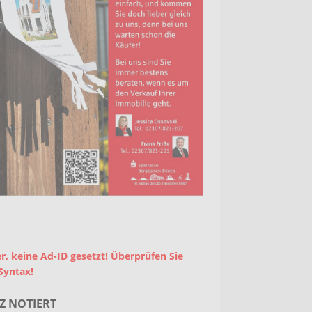
r, keine Ad-ID gesetzt! Überprüfen Sie
Syntax!
Z NOTIERT