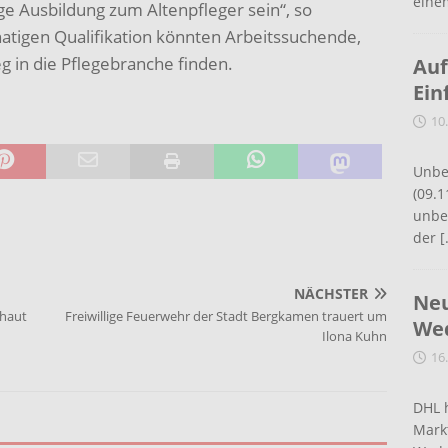
eine
ge Ausbildung zum Altenpfleger sein“, so
atigen Qualifikation könnten Arbeitssuchende,
eg in die Pflegebranche finden.
Auf
Ein
10
Unbe
(09.1
unbef
der
[
NÄCHSTER
Neu
chaut
Freiwillige Feuerwehr der Stadt Bergkamen trauert um
Wed
Ilona Kuhn
16
DHL 
Mark