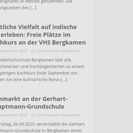
inghofen in Betrieb genommen. Die
ungszeiten des
[...]
tliche Vielfalt auf indische
 erleben: Freie Plätze im
hkurs an der VHS Bergkamen
 September 2025
Kommentare deaktiviert
Volkshochschule Bergkamen lädt alle
schmecker und Kochbegeisterten zu einem
igartigen Kochkurs Ende September ein.
en Sie eine kulinarische Reise
[...]
hmarkt an der Gerhart-
uptmann-Grundschule
 September 2025
Kommentare deaktiviert
eitag, 26.09.2025, veranstaltet die Gerhart-
tmann-Grundschule in Bergkamen einen