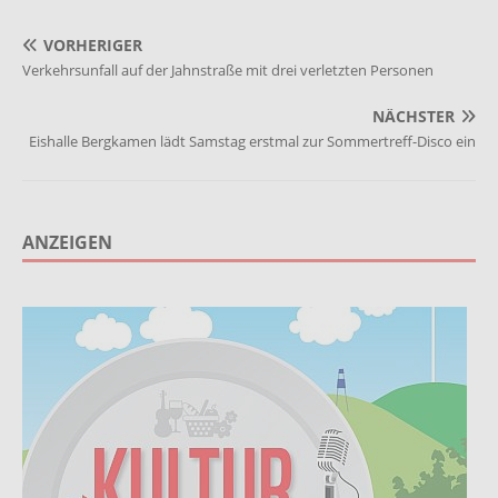
VORHERIGER
Verkehrsunfall auf der Jahnstraße mit drei verletzten Personen
NÄCHSTER
Eishalle Bergkamen lädt Samstag erstmal zur Sommertreff-Disco ein
ANZEIGEN
Mai2023_10
Mai2023_11
Mai2023_12
Mai2023_13
Mai2023_14
Mai2023_15
Mai2023_20
Mai2023_16
Mai2023_19
Mai2023_21
Mai2023_6
Mai2023_9