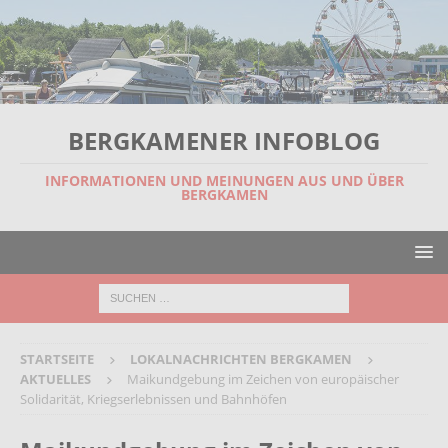
BERGKAMENER INFOBLOG
INFORMATIONEN UND MEINUNGEN AUS UND ÜBER
BERGKAMEN
STARTSEITE
LOKALNACHRICHTEN BERGKAMEN
AKTUELLES
Maikundgebung im Zeichen von europäischer
Solidarität, Kriegserlebnissen und Bahnhöfen