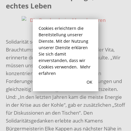
echtes Leben
Cookies erleichtern die
Bereitstellung unserer
Dienste. Mit der Nutzung
Solidarität sei in Bergkamen keine
unserer Dienste erklären
Brauchtumspflege, sondern stecke in jeder Vita,
Sie sich damit
erinnerte der stv. Bürgermeister Kay Schulte. „Wir
einverstanden, dass wir
müssen uns wieder auf das Wesentliche
Cookies verwenden.
Mehr
konzentrieren“, mahnte er angesichts von
erfahren
Forderungen nach Führerscheinbegrenzungen und
OK
gleichzeitig immer längeren Lebensarbeitszeiten.
Und: „In den letzten Jahren kam die meiste Energie
in der Krise aus der Kohle“, gab er zusätzlichen „Stoff
für Diskussionen an den Tischen“. Den
Solidaritätsgedanken erlebte auch Kamens
Bürgermeisterin Elke Kappen aus nächster Nähe in