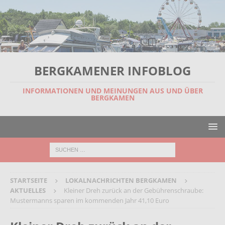
BERGKAMENER INFOBLOG
INFORMATIONEN UND MEINUNGEN AUS UND ÜBER
BERGKAMEN
STARTSEITE
LOKALNACHRICHTEN BERGKAMEN
AKTUELLES
Kleiner Dreh zurück an der Gebührenschraube:
Mustermanns sparen im kommenden Jahr 41,10 Euro