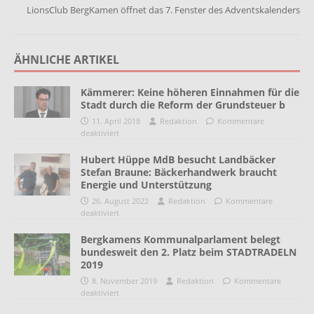
LionsClub BergKamen öffnet das 7. Fenster des Adventskalenders
ÄHNLICHE ARTIKEL
Kämmerer: Keine höheren Einnahmen für die
Stadt durch die Reform der Grundsteuer b
11. April 2018
Redaktion
Kommentare
deaktiviert
Hubert Hüppe MdB besucht Landbäcker
Stefan Braune: Bäckerhandwerk braucht
Energie und Unterstützung
26. August 2022
Redaktion
Kommentare
deaktiviert
Bergkamens Kommunalparlament belegt
bundesweit den 2. Platz beim STADTRADELN
2019
8. November 2019
Redaktion
Kommentare
deaktiviert