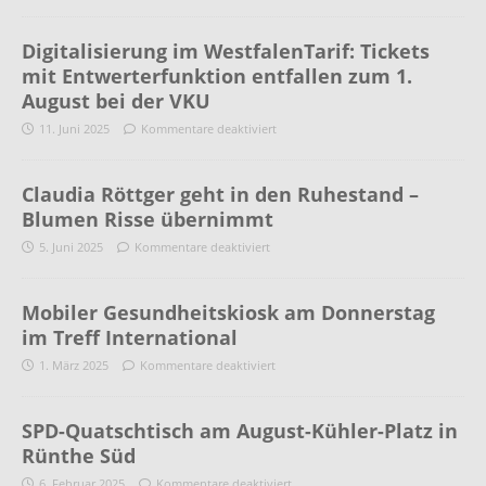
Digitalisierung im WestfalenTarif: Tickets
mit Entwerterfunktion entfallen zum 1.
August bei der VKU
11. Juni 2025
Kommentare deaktiviert
Claudia Röttger geht in den Ruhestand –
Blumen Risse übernimmt
5. Juni 2025
Kommentare deaktiviert
Mobiler Gesundheitskiosk am Donnerstag
im Treff International
1. März 2025
Kommentare deaktiviert
SPD-Quatschtisch am August-Kühler-Platz in
Rünthe Süd
6. Februar 2025
Kommentare deaktiviert