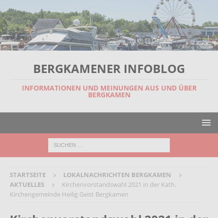
BERGKAMENER INFOBLOG
INFORMATIONEN UND MEINUNGEN AUS UND ÜBER
BERGKAMEN
STARTSEITE
LOKALNACHRICHTEN BERGKAMEN
AKTUELLES
Kirchenvorstandswahl 2021 in der Kath.
Kirchengemeinde Heilig Geist Bergkamen